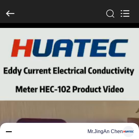
2026
HUATEC
GROUP
CORPORATION.
All
Rights
Reserved.
خانه
محصولات
درباره
ما
تور
کارخانه
کنترل
Mr.JingAn Chen