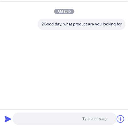
کیفیت
2:45 AM
با
Good day, what product are you looking for?
ما
تماس
بگیرید
درخواست
نقل قول
نقشه
پروب های آزمایش جریان گردابی رسانایی الکتریکی 60 کیلو هرتز
سایت
برای فلزات غیر آهنی
تجهیزات تست جرثقیل
2022-04-06
454 نظرات
PRIVACY