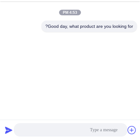
کیفیت
4:53 PM
با
Good day, what product are you looking for?
ما
تماس
بگیرید
درخواست
نقل قول
نقشه
سایت
ابزار آزمایش مقاومت دیجیتال ادی ضد آب ضد آب قابل حمل
تجهیزات تست جرثقیل
2021-01-19
454 نظرات
PRIVACY