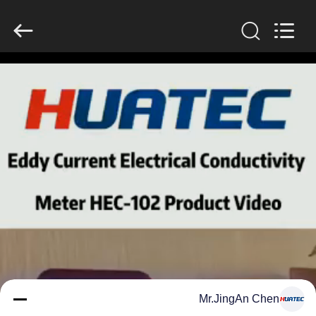
2026
HUATEC
GROUP
CORPORATION.
All
Rights
Reserved.
خانه
محصولات
درباره
ما
تور
کارخانه
کنترل
Mr.JingAn Chen