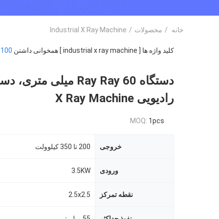
خانه
/
محصولات
/
Industrial X Ray Machine
کلید واژه ها [ industrial x ray machine ] همخوانی داشتن
100
م
دستگاه Ray Ray 60 میلی متری،
رادیویی X Ray Machine
MOQ:
1pcs
خروجی
200 تا 350 کیلوولت
ورودی
3.5KW
نقطه تمرکز
2.5x2.5
نفوذ حداکثر
55 میلیمتر