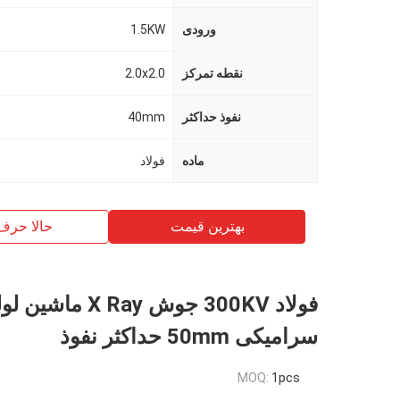
ورودی
1.5KW
نقطه تمرکز
2.0x2.0
نفوذ حداکثر
40mm
ماده
فولاد
بهترین قیمت
حالا حرف
فولاد 300KV جوش X Ray ماشین 
سرامیکی 50mm حداکثر نفوذ
MOQ:
1pcs