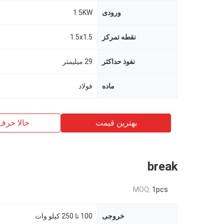
ورودی
1.5KW
نقطه تمرکز
1.5x1.5
نفوذ حداکثر
29 میلیمتر
ماده
فولاد
بهترین قیمت
حالا حرف
break
MOQ:
1pcs
خروجی
100 تا 250 کیلو وات