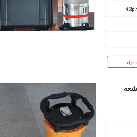
 بزن
ه اشعه