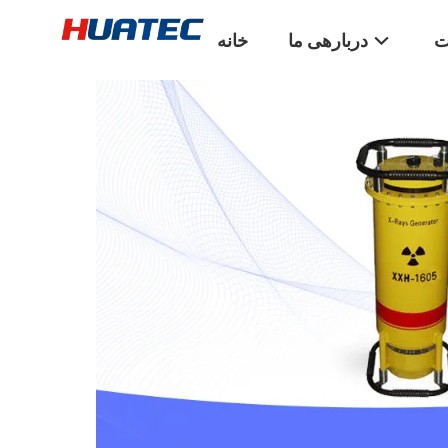
ت
دربارهی ما
خانه