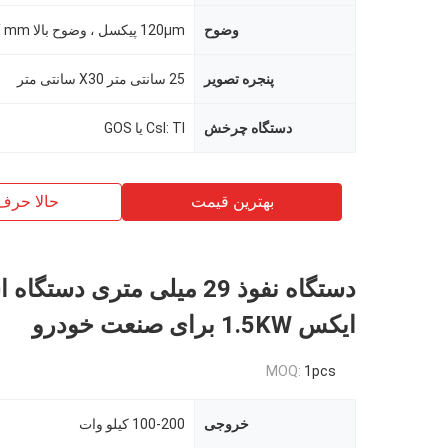
وضوح
120μm پیکسل ، وضوح بالا 4.0lp / mm
پنجره تصویر
25 سانتی متر X30 سانتی متر
دستگاه چرخش
CsI: TI یا GOS
بهترین قیمت
حالا حرف
دستگاه نفوذ 29 میلی متری دستگا
ایکس 1.5KW برای صنعت خودرو
MOQ:
1pcs
خروجی
100-200 کیلو وات