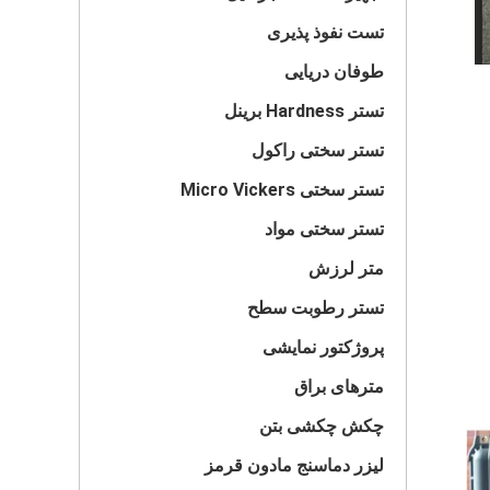
تست نفوذ پذیری
طوفان دریایی
تستر Hardness برینل
تستر سختی راکول
تستر سختی Micro Vickers
تستر سختی مواد
متر لرزش
تستر رطوبت سطح
پروژکتور نمایشی
مترهای براق
چکش چکشی بتن
لیزر دماسنج مادون قرمز