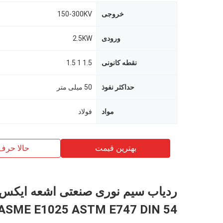
خروجی
150-300KV
ورودی
2.5KW
نقطه کانونی
1.5 1 1.5
حداکثر نفوذ
50 میلی متر
مواد
فولاد
بهترین قیمت
حالا حرف
ردیاب سیم نوری صنعتی اشعه ایکس
ASME E1025 ASTM E747 DIN 54