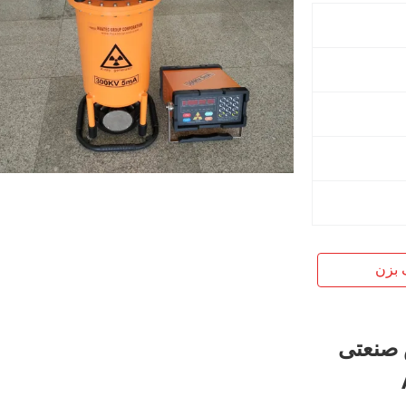
 بزن
 صنعتی