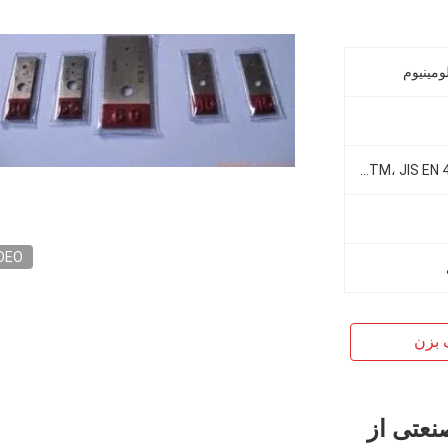
DIN ASTM، JIS EN 462-1، EN 462-2، ASME E1025
DEO
 بزن
صنعتی از