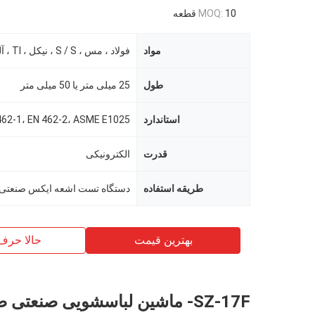
10 قطعه
MOQ:
مواد
فولاد ، مس ، S / S ، نیکل ، TI ، آلومینیوم
طول
25 میلی متر یا 50 میلی متر
استاندارد
قدرت
الکترونیکی
طریقه استفاده
دستگاه تست اشعه ایکس صنعتی
بهترین قیمت
حالا حرف
SZ-17F- ماشین لباسشویی صنعتی 