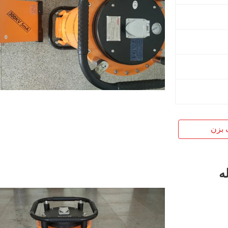
 بزن
لوله