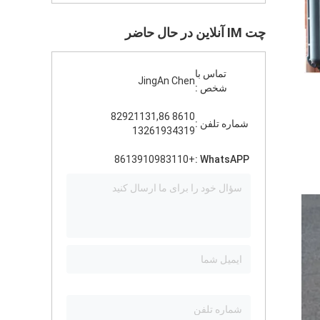
چت IM آنلاین در حال حاضر
تماس با
JingAn Chen
شخص :
8610 82921131,86
شماره تلفن :
13261934319
+8613910983110
WhatsAPP :