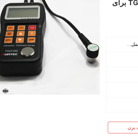
متر ضخامت سنج اولتراسونیک TG3100 برای
مل
,
از طریق ضخامت سنج پوشش
 بزن