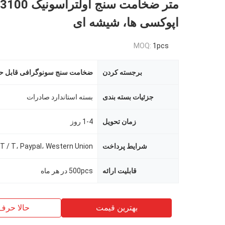
اپوکسی ها، شیشه ای
MOQ:
1pcs
برجسته کردن
ضخامت سنج سونوگرافی قابل ح
جزئیات بسته بندی
بسته استاندارد صادرات
زمان تحویل
1-4 روز
شرایط پرداخت
T / T، Paypal، Western Union
قابلیت ارائه
500pcs در هر ماه
بهترین قیمت
حالا حرف