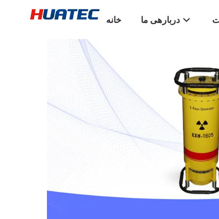
ت
دربارهی ما
خانه