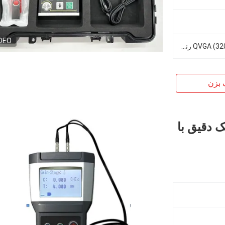
DEO
صفحه نمایش 3.5 اینچی QVGA (320 × 240) رنگی TFT-LCD
 بزن
 دقیق با