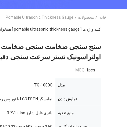
خانه
/
محصولات
/
Portable Ultrasonic Thickness Gauge
کلید واژه ها [ portable ultrasonic thickness gauge ] همخوانی داشتن
سنج سنجی ضخامت سنجی ضخامت
اولتراسونیک تستر سرعت سنجی دقی
MOQ:
1pcs
مدل
TG-1000C
نمایش دادن
نمایشگر LCD FSTN با نور پس زمینه
منبع تغذیه
باتری قابل شارژ 3.7V Li-Ion
محدوده اندازه گیری
0.50 mm تا 508 mm (0.02 "تا 20.00")