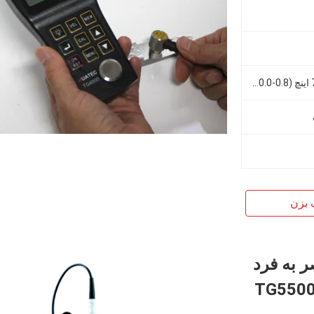
حالت استاندارد: 0.031 اینچ - 7.87 اینچ (0.8-200.0 میلی متر) حالت پوشش دهی: 0.118 اینچ - 0.905 اینچ (
 بزن
 به فرد