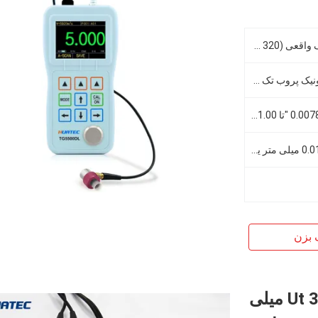
صفحه نمایش OLED با رنگ واقعی 2.4QVGA (240 320 320) ， کنتراست 10000: 1
اصل اندازه گیری اولتراسونیک پروب تک تاخیری را تصویب می کند
0.2 mm تا 25.4 mm (0.007874 "تا 1.00")
انتخاب 0.001 میلی متر ، 0.01 میلی متر یا 0.1 میلی متر (قابل انتخاب 0.0001 ، 0.001 "، 0.01"
 بزن
حالت اسکن 0.75 - ضخامت سنج Ut 300 میلی