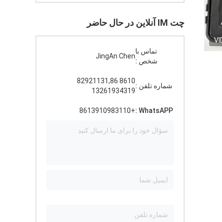
چت IM آنلاین در حال حاضر
VI
تماس با
JingAn Chen
شخص :
8610 82921131,86
شماره تلفن :
13261934319
+8613910983110
WhatsAPP :