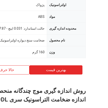
اولتراسونیک
پژواک
مواد
ABS
محدوده اندازه گیری
نام محصول
ضخامت سنج دیواره اولتراسونیک
وزن
160 گرم
بهترین قیمت
حالا حرف
روش اندازه گیری موج چندگانه منحصر
اندازه ضخامت التراسونیک سری TG5500DL