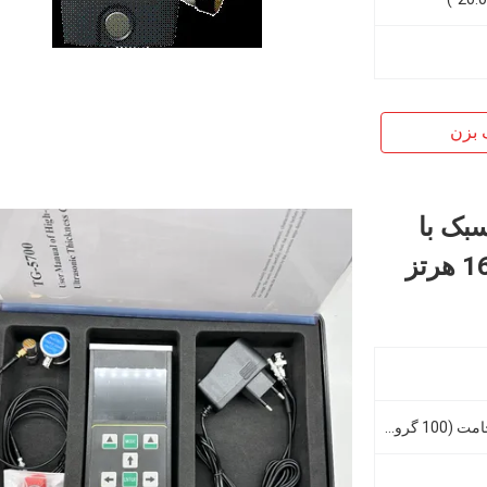
 بزن
بک با
این دستگاه می‌تواند 100000 ضخامت (100 گروه، 1000 در هر گروه)، 500 گروه شکل موج اسکن A و 500 گروه شکل