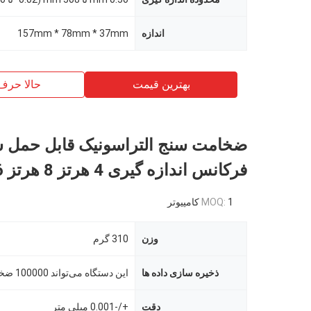
اندازه
157mm * 78mm * 37mm
بهترین قیمت
حالا حرف
ضخامت سنج التراسونیک قابل حمل س
فرکانس اندازه گیری 4 هرتز 8 هرتز 16 هرتز
1 کامپیوتر
MOQ:
وزن
310 گرم
ذخیره سازی داده ها
دقت
+/-0.001 میلی متر