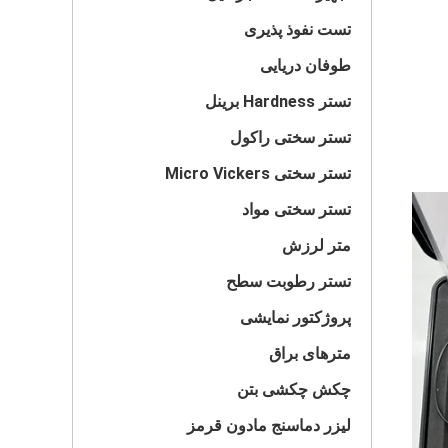
تست نفوذ پذیری
طوفان دریایی
تستر Hardness برینل
تستر سختی راکول
تستر سختی Micro Vickers
تستر سختی مواد
متر لرزش
تستر رطوبت سطح
پروژکتور نمایشی
مترهای براق
چکش چکشی بتن
لیزر دماسنج مادون قرمز