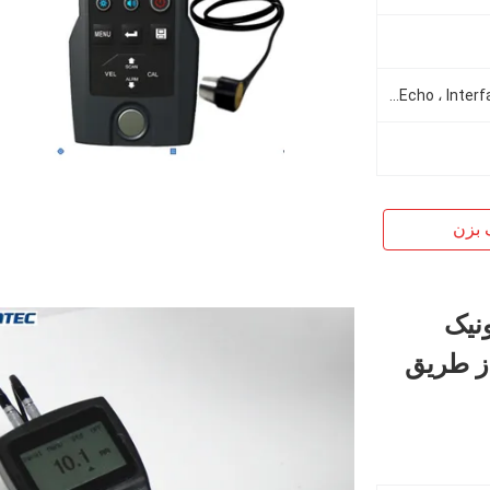
حالت های اندازه گیری Pulse-Echo ، Echo-Echo ، Interface-Echo ، قابل تنظیم هستند
 بزن
نیک
ز طریق