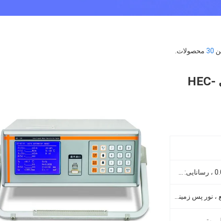
30
محصولات.
مقاومت در برابر مقاومت فویل فلزی HEC-
مقاومت: 0.01μΩ • m ~ 2.5μΩ • m ، رسانایی: 0.4MS / m ~ 100MS / m 0.69٪ IACS ~ 172٪ IACS ، مقاومت: 0.1
صفحه نمایش بزرگ کریستال مایع ، نور پس زمینه طراحی شده است