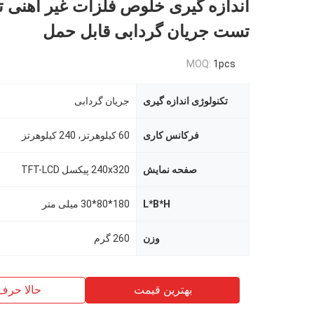
اندازه گیری خلوص فلزات غیر آهنی 
تست جریان گردابی قابل حمل
MOQ:
1pcs
تکنولوژی اندازه گیری
جریان گردابی
فرکانس کاری
60 کیلوهرتز، 240 کیلوهرتز
صفحه نمایش
240x320 پیکسل TFT-LCD
L*B*H
180*80*30 میلی متر
وزن
260 گرم
بهترین قیمت
حالا حرف