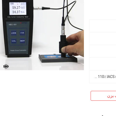
6.9٪ IACS － 110٪ IACS (4.0MS / m － 64MS / m)
 بزن