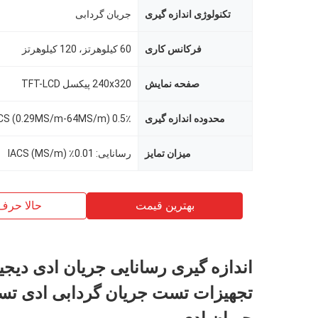
تکنولوژی اندازه گیری
جریان گردابی
فرکانس کاری
60 کیلوهرتز، 120 کیلوهرتز
صفحه نمایش
240x320 پیکسل TFT-LCD
محدوده اندازه گیری
0.5٪ IACS - 110٪ IACS (0.29MS/m-64MS/m)
میزان تمایز
رسانایی: 0.01٪ IACS (MS/m)
بهترین قیمت
حالا حرف
اندازه گیری رسانایی جریان ادی دیجی
تجهیزات تست جریان گردابی ادی تس