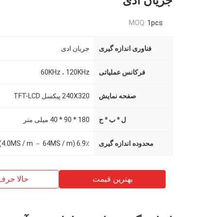
جریان ادی
MOQ:
1pcs
فناوری اندازه گیری
جریان ادی
فرکانس عملیاتی
60KHz ، 120KHz
صفحه نمایش
240X320 پیکسل TFT-LCD
ل * ب * ح
180 * 90 * 40 میلی متر
محدوده اندازه گیری
بهترین قیمت
حالا حرف