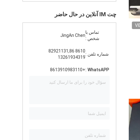
چت IM آنلاین در حال حاضر
VI
تماس با
JingAn Chen
شخص :
8610 82921131,86
شماره تلفن :
13261934319
+8613910983110
WhatsAPP :