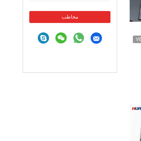
مخاطب
VI