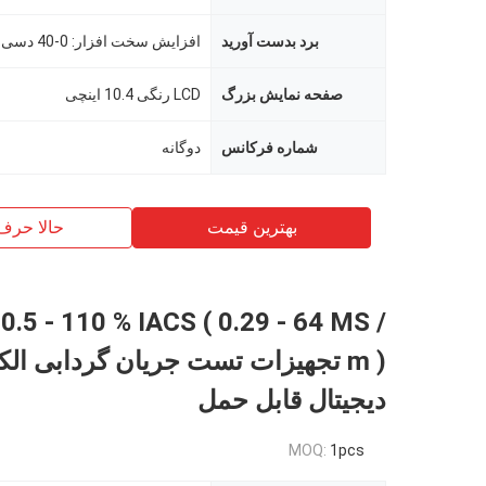
برد بدست آورید
صفحه نمایش بزرگ
LCD رنگی 10.4 اینچی
شماره فرکانس
دوگانه
بهترین قیمت
حالا حرف
.5 - 110 % IACS ( 0.29 - 64 MS /
m ) تجهیزات تست جریان گردابی ال
دیجیتال قابل حمل
MOQ:
1pcs