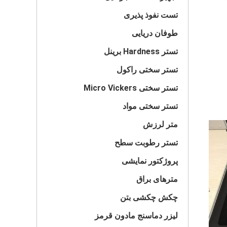
تست نفوذ پذیری
طوفان دریایی
تستر Hardness برینل
تستر سختی راکول
تستر سختی Micro Vickers
تستر سختی مواد
متر لرزش
تستر رطوبت سطح
پروژکتور نمایشی
مترهای براق
چکش چکشی بتن
لیزر دماسنج مادون قرمز