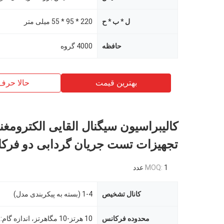
ل * ب * ح
220 * 95 * 55 میلی متر
حافظه
4000 گروه
بهترین قیمت
حالا حرف
کالیبراسیون سیگنال القایی الکترومغ
تجهیزات تست جریان گردابی دو فرک
1 عدد
MOQ:
کانال تشخیص
1-4 (بسته به پیکربندی مدل)
محدوده فرکانس
10 هرتز-10 مگاهرتز، اندازه گام: 1 / 5 / 10