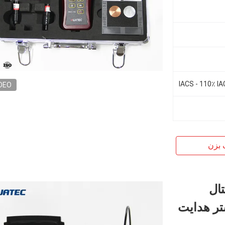
DEO
 بزن
تال
تر هدایت