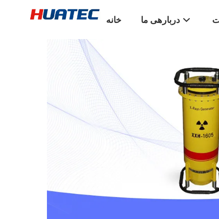
ت
دربارهی ما
خانه