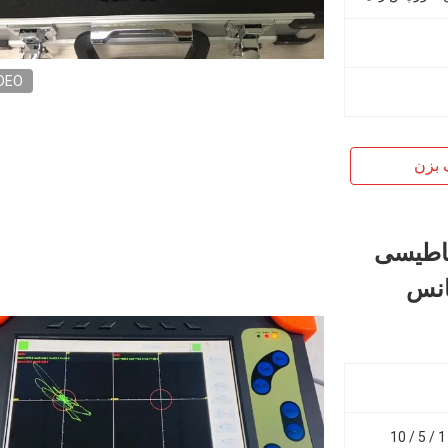
DEO
 بزن
ناطیسی
انس