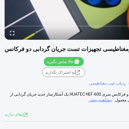
رومغناطیسی تجهیزات تست جریان گردابی دو فرکانس
حالا تماس بگیرید
به اشتراک بگذارید
ردیاب عیب مغناطیسی
تجهیزات تست جریان گردابی کالیبراسیون سیگنال القایی الکترومغناطیسی دو فرکانس سری HUATEC HEF-600 یک آشکارساز جدید جریان گردابی از
معمول...
مشاهده بیشتر
پيغام بذاريد