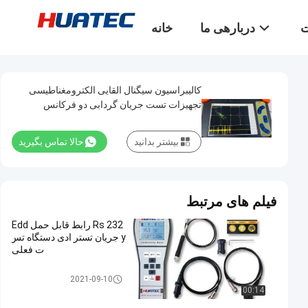
ت
دربارهی ما
خانه
کالیبراسیون سیگنال القایی الکترومغناطیسی
تجهیزات تست جریان گردابی دو فرکانس
بیشتر بدانید
حالا تماس بگیرید
فیلم های مرتبط
Rs 232 رابط قابل حمل Edd
y جریان تستر ادی دستگاه تس
ت فعلی
تجهیزات تست جرثقیل
2021-09-10
00:14