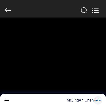
2026
HUATEC
GROUP
CORPORATION.
All
Rights
Reserved.
خانه
محصولات
درباره
ما
تور
کارخانه
کنترل
Mr.JingAn Chen