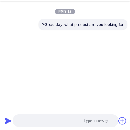
کیفیت
3:18 PM
با
Good day, what product are you looking for?
ما
تماس
بگیرید
درخواست
نقل قول
نقشه
اندازه گیری هدایت دیجیتال تجهیزات تست جریان فعلی پدی پالس
سایت
ادی
تجهیزات تست جرثقیل
2021-09-10
295 نظرات
PRIVACY