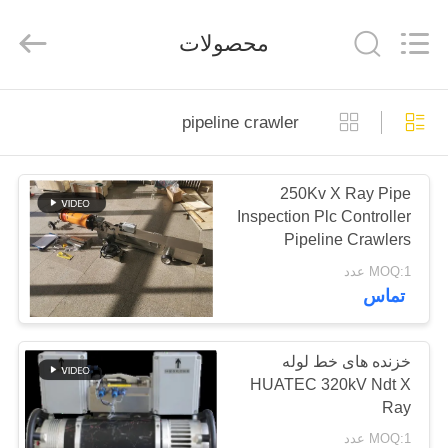
2026
HUATEC
GROUP
محصولات
CORPORATION.
All
Rights
Reserved.
خانه
pipeline crawler
محصولات
250Kv X Ray Pipe
Inspection Plc Controller
درباره
Pipeline Crawlers
ما
MOQ:1 عدد
تماس
تور
کارخانه
خزنده های خط لوله
HUATEC 320kV Ndt X
Ray
کنترل
MOQ:1 عدد