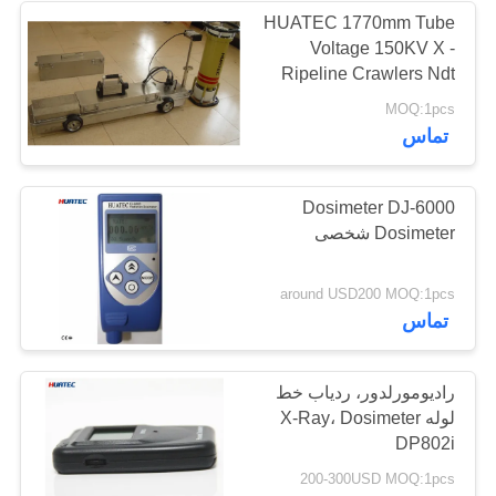
HUATEC 1770mm Tube
Voltage 150KV X -
Ripeline Crawlers Ndt
Pipeline ndt خزنده
MOQ:1pcs
تماس
Dosimeter DJ-6000
Dosimeter شخصی
around USD200 MOQ:1pcs
تماس
رادیومورلدور، ردیاب خط
لوله X-Ray، Dosimeter
DP802i
200-300USD MOQ:1pcs