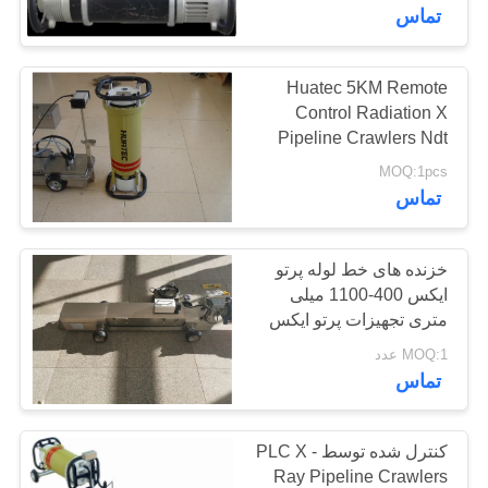
کیفیت
تماس
با
Huatec 5KM Remote
Control Radiation X
ما
Pipeline Crawlers Ndt
تماس
Crawler Radiography
MOQ:1pcs
Pipeline Inspection
بگیرید
تماس
درخواست
خزنده های خط لوله پرتو
ایکس 400-1100 میلی
نقل قول
متری تجهیزات پرتو ایکس
Ndt 250kv 17ah
MOQ:1 عدد
نقشه
تماس
سایت
کنترل شده توسط PLC X -
PRIVACY
Ray Pipeline Crawlers