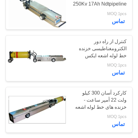
250Kv 17Ah Ndtpipeline
POLICY
Crawler Machine Ray X
MOQ:1pcs
تماس
کنترل از راه دور
الکترومغناطیسی خزنده
خط لوله اشعه ایکس
خزنده جوش تست دستگاه
MOQ:1pcs
اشعه ایکس خزنده خط
تماس
لوله
کارکرد آسان 300 کیلو
ولت 22 آمپر ساعت -
خزنده های خط لوله اشعه
ایکس رادیوگرافی بازرسی
MOQ:1pcs
خط لوله تست جوش اشعه
تماس
ایکس