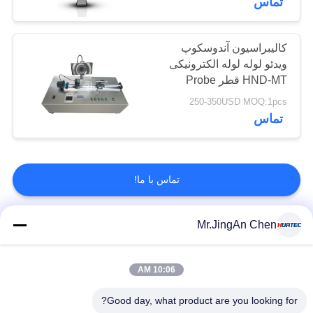
تماس
کالیبراسیون آندوسکوپ
ویدئو لوله لوله الکترونیکی
HND-MT قطر Probe
3mm
250-350USD MOQ:1pcs
تماس
تماس با ما!
Mr.JingAn Chen
دسته بندی های محبوب
همه
10:06 AM
اخطار نقص
ضخامت سنج
التراسونیک
اولتراسونیک
Good day, what product are you looking for?