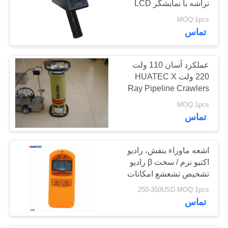
تراشه با نمایشگر LCD
بزرگ DH6000
MOQ:1pcs
تماس
عملکرد آسان 110 ولت
220 ولت HUATEC X
Ray Pipeline Crawlers
Radiography Pipeline
MOQ:1pcs
Inspection
تماس
اشعه ماوراء بنفش، رادیو
اکتیو نرم / سخت β رادیو
تشخیص تشعشع امکانات
هسته ای
250-350USD MOQ:1pcs
تماس