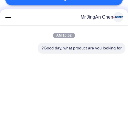
Mr.JingAn Chen
دسته بندی های محبوب
همه
10:52 AM
اخطار نقص
ضخامت سنج
التراسونیک
اولتراسونیک
Good day, what product are you looking for?
اندازه گیری ضخامت
تستر سختی قابل حمل
پوشش
اشعه ایکس نقص
ردیاب خط لوله اشعه
آشکارساز
ایکس
آشکارساز تعطیلات
تست ذرات مغناطیسی