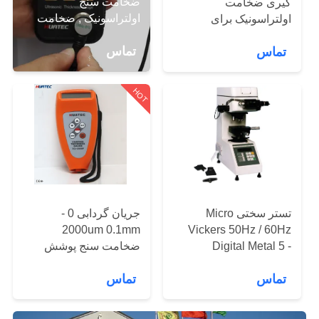
ضخامت سنج
گیری ضخامت
کیفیت
اولتراسونیک , ضخامت
اولتراسونیک برای
سنج UT اندازه گیری
ضخامت دیواره لوله
تماس
تماس
ضخامت دیوار التراسونیک
با
فولادی
ما
HOT
تماس
بگیرید
درخواست
نقل قول
تستر سختی Micro
جریان گردابی 0 -
2000um 0.1mm
Vickers 50Hz / 60Hz
نقشه
Digital Metal 5 -
ضخامت سنج پوشش
2500HV
TG-2000 ضخامت سنج
سایت
تماس
تماس
میکرون
PRIVACY