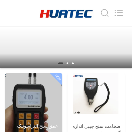
2026
HUATEC
GROUP
CORPORATION.
All
Rights
Reserved.
خانه
محصولات
درباره
NEW
ما
تور
کارخانه
کنترل
عمق سنج التراسونیک
ضخامت سنج جیبی اندازه