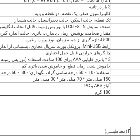
0.1 um (0 ~ 99.9 um)، 1um (100 ~ 1500 um)
3 بار در ثانیه
کالیبراسیون صفر، یک نقطه، دو نقطه و پایه
تک نقطه، حالت اسکن، حالت دیفرانسیل، حالت هشدار
صفحه نمایش LCD FSTN با نور پس زمینه، قابل انتخاب انگلیسی / چینی
مقدار ضخامت پوشش، زمان، پایداری، باتری، حالت اندازه گیری
500 اندازه گیری از جمله زمان، نوع پروب و غیره
رابط Mini-USB، پروتکل پورت سریال مجازی، پشتیبانی از اندازه گیری آنلاین
چاپگرهای حرارتی قابل حمل اختیاری
3 * باتری قلیایی AAA برای 100 ساعت استفاده (نور پس زمینه نزدیک)
خاموش شدن زمان قطع، و خاموش شدن باتری کم
استفاده: -10 ~ 50 درجه سانتی گراد، نگهداری: -30 ~ 60 درجه سانتی گراد
150 میلی متر * 70 میلی متر * 30 میلی متر
آلیاژ ABS و PC
180 گرم
F (مغناطیسی)