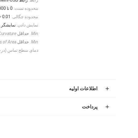
محدوده تست:
0 تا 3000 م
محدوده چگالی:
0.01 ~ 99.99 گرم بر سانتی متر مکعب
نمایش دادن:
نمایشگر FSTN LCD با نور پس زمینه
Min.
حداقل
Curvature
Min.
حداقل
s of Area
دمای سطح تماس (درجه
اطلاعات اولیه
پرداخت