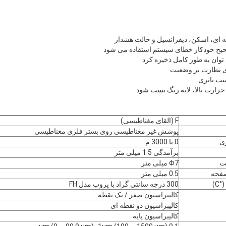
طه ای، اسکن، دیفرانسیل و حالت هشدار
حیح خودکار خطای سیستم استفاده می شود
وان به طور کامل ذخیره کرد
ری نظارت بر وضعیت
یت باتری
حرارت بالا، لایه رنگ تست شود
F (القای مغناطیسی)
پوشش غیر مغناطیسی روی بستر فلزی مغناطیسی
ری
0 تا 3000 م
برآمدگی 1.5 میلی متر
ت
Φ7 میلی متر
فحه
0.5 میلی متر
C)
300 درجه سانتی گراد با پروب مدل FH
کالیبراسیون صفر / یک نقطه
کالیبراسیون دو نقطه ای
کالیبراسیون پایه