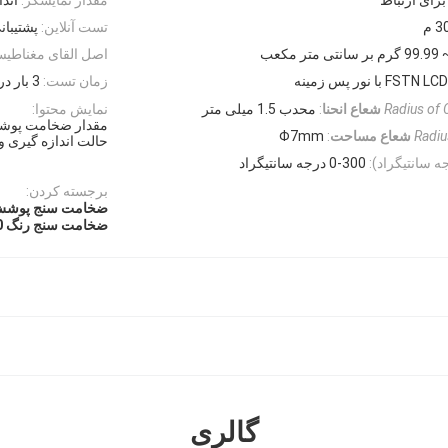
تست آنلاین:
پشتیبان
اصل القای مغناطیس
زمان تست:
3 بار در ثانیه
Radius of 
شعاع انحنا
:
محدب 1.5 میلی متر
نمایش محتوا:
مقدار ضخامت پوشش،
Radiu
شعاع مساحت
:
Φ7mm
حالت اندازه گیری و
 سانتیگراد):
0-300 درجه سانتیگراد
برجسته کردن:
ضخامت سنج پوشش 
ضخامت سنج رنگ 300 درجه سانتیگراد
گالری