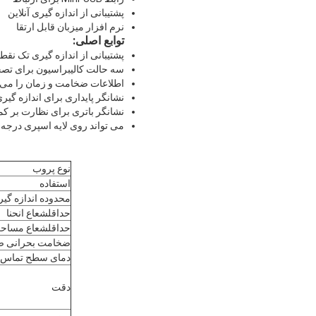
پشتیبانی از اندازه گیری آنلاین
نرم افزار میزبان قابل ارتقا
توابع اصلی:
پشتیبانی از اندازه گیری تک نق
سه حالت کالیبراسیون برای تص
اطلاعات ضخامت و زمان را می ت
نشانگر پایداری برای اندازه گی
نشانگر باتری برای نظارت بر کم
می تواند روی لایه اسپری درجه 
نوع پروب
استفاده
محدوده اندازه گی
حداقلشعاع انحنا
حداقلشعاع مساح
ضخامت بحرانی ص
دمای سطح تماس (°
دقت