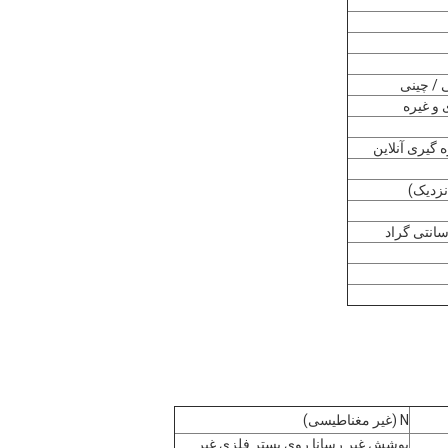
 و غیره
N (غیر مغناطیسی)
پوشش غیر رسانا روی بستر فلزی غیر