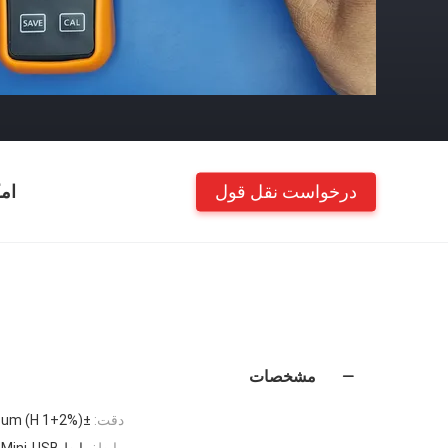
درخواست نقل قول
ام
مشخصات
دقت:
±(1+2% H) um
رابط:
رابط Mini-USB برای ارتباط