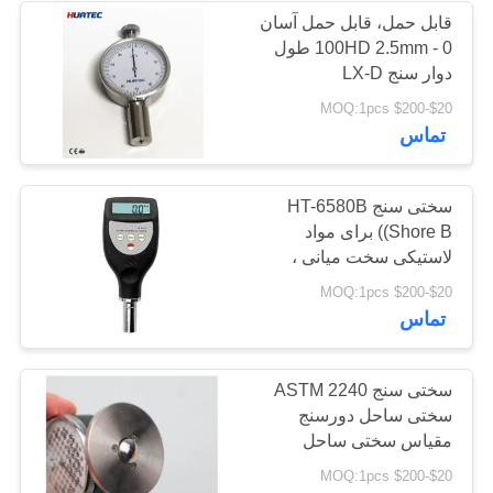
قابل حمل، قابل حمل آسان
0 - 100HD 2.5mm طول
دوار سنج LX-D
$20-$200 MOQ:1pcs
تماس
سختی سنج HT-6580B
(Shore B) برای مواد
لاستیکی سخت میانی ،
غلطک ماشین تحریر
$20-$200 MOQ:1pcs
تماس
سختی سنج ASTM 2240
سختی ساحل دورسنج
مقیاس سختی ساحل
سختی سنج سنج ساحل
$20-$200 MOQ:1pcs
ooo