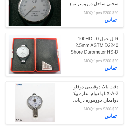
سختی ساحل دورومتر نوع
POLICY
O
$20-$200 MOQ:1pcs
تماس
قابل حمل 0 - 100HD
2.5mm ASTM D2240
Shore Durometer HS-D
$20-$200 MOQ:1pcs
تماس
دقت بالا، دوقطبی دوقلو
LX-A-2 با دوام اندازه پیک
دوامدار، دووموره دریایی
طراحی دستی
$20-$200 MOQ:1pcs
تماس