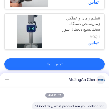
تماس
تنظیم زمان و عملکرد
زمان‌سنجی دستگاه
سختی‌سنج دیجیتال شور
MOQ:1
تماس
تماس با ما!
Mr.JingAn Chen
دسته بندی های محبوب
همه
11:52 AM
اخطار نقص
ضخامت سنج
التراسونیک
اولتراسونیک
Good day, what product are you looking for?