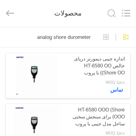
2026
HUATEC
GROUP
محصولات
CORPORATION.
All
Rights
Reserved.
خانه
analog shore durometer
محصولات
اندازه جیبی دیمورتر دریای
خالص HT-6580 OO
درباره
(Shore OO) با پروب
ما
یکپارچه برای تست سختی
MOQ:1pcs
ساحلی
تماس
تور
کارخانه
HT-6580 OOO (Shore
OOO) برای سنجش سختی
ساحل مدل جیبی با پروب
کنترل
یکپارچه
MOQ:1pcs