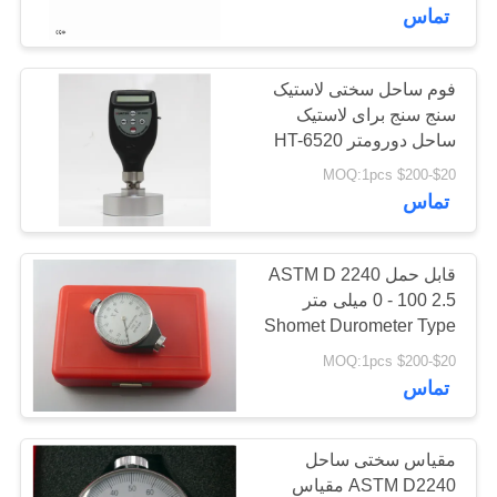
کیفیت
تماس
با
فوم ساحل سختی لاستیک
سنج سنج برای لاستیک
ما
ساحل دورومتر HT-6520
تماس
$20-$200 MOQ:1pcs
بگیرید
تماس
درخواست
قابل حمل ASTM D 2240
0 - 100 2.5 میلی متر
نقل قول
Shomet Durometer Type
OO Shore Instrument
$20-$200 MOQ:1pcs
نقشه
Duromet
تماس
سایت
مقیاس سختی ساحل
PRIVACY
ASTM D2240 مقیاس