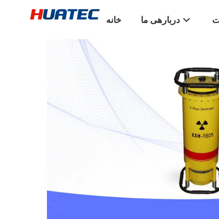
ت
دربارهی ما
خانه