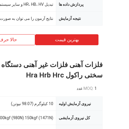
پردازش داده ها
تبدیل HR، HB، HV و سایر سیستم های سختی
نتیجه آزمایش
بهترین قیمت
حالا حرف
فلزات آهنی فلزات غیر آهنی دستگاه
سختی راکول Hra Hrb Hrc
1 عدد
MOQ:
نیروی آزمایش اولیه
10 کیلوگرم (98.07 نیوتن)
کل نیروی آزمایشی
100kgf (980N) 150kgf (1471N)