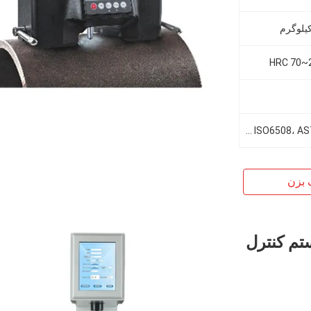
مطابق با استانداردهای ISO6508، ASTM E110 و ASTM E18
 بزن
م کنترل