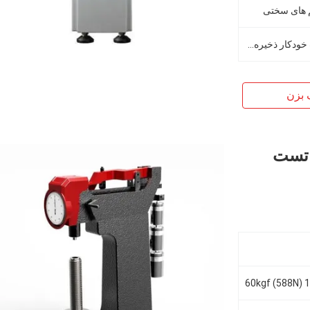
نتایج آزمون را می توان به صورت خودکار ذخیره، پردازش و چاپ کرد
 بزن
 تست
60kgf (588N) 