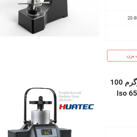
20-8
 بزن
سختی سنج راکول قابل حمل 60 کیلوگرم 100
Iso 6508 As