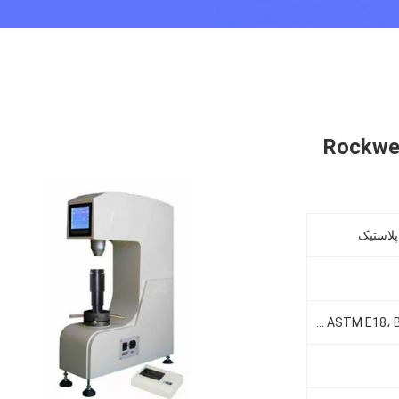
لاستیک
ISO 6508-2، ASTM E18، BS EN ISO6508-2، GB / T230.2.