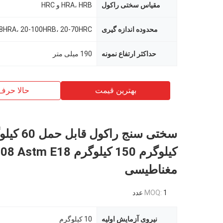
مقیاس سختی راکول
HRA، HRB و HRC
محدوده اندازه گیری
8HRA، 20-100HRB، 20-70HRC
حداکثر ارتفاع نمونه
190 میلی متر
بهترین قیمت
حالا حرف
کیلوگرم 150 کیلوگرم tm E18
مغناطیسی
1 عدد
MOQ:
نیروی آزمایش اولیه
10 کیلوگرم