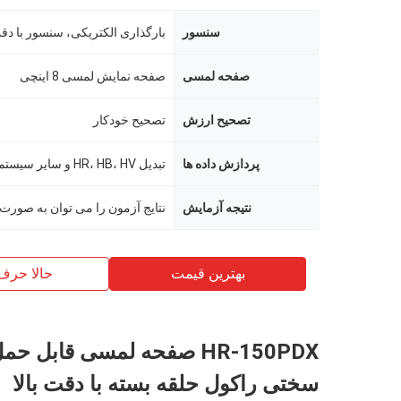
سنسور
بارگذاری الکتریکی، سنسور با دقت
صفحه لمسی
صفحه نمایش لمسی 8 اینچی
تصحیح ارزش
تصحیح خودکار
پردازش داده ها
تبدیل HR، HB، HV و سایر سیستم های سختی
نتیجه آزمایش
بهترین قیمت
حالا حرف
HR-150PDX صفحه لمسی قابل 
سختی راکول حلقه بسته با دقت بالا