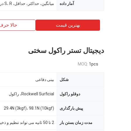
آمار داده
میانگین، حداکثر، حداقل، S، R در دسترس است
بهترین قیمت
حالا حرف
دیجیتال تستر راکول سختی
MOQ:
1pcs
شکل
بینی دفاعی
دوقلو راکول
Rockwell Surficial، راکول
پیش بارگذاری
29.4N (3kgf)، 98.1N (10kgf)
مدت زمان بستن بار
2 تا 50 ثانیه می تواند تنظیم و ذخیره شود