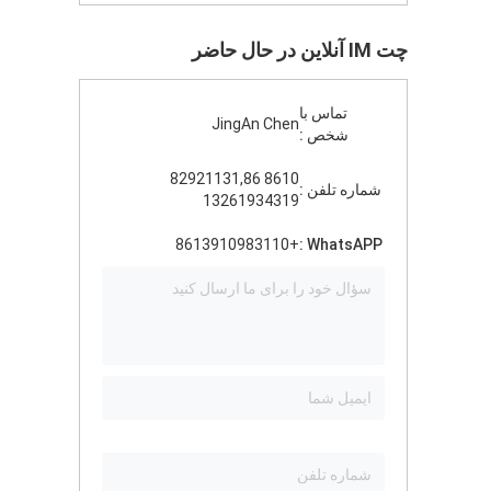
چت IM آنلاین در حال حاضر
تماس با
JingAn Chen
شخص :
8610 82921131,86
شماره تلفن :
13261934319
+8613910983110
WhatsAPP :