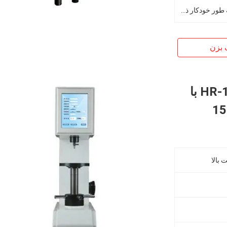
حداکثر 400 مورد از نتایج تست به طور خودکار ذخیره می شود
 بزن
HR-150DT Rockwell Hardness Tester با
 بالا