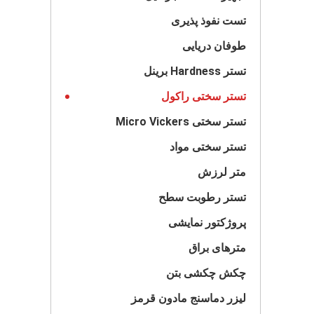
تست نفوذ پذیری
طوفان دریایی
تستر Hardness برینل
تستر سختی راکول
تستر سختی Micro Vickers
تستر سختی مواد
متر لرزش
تستر رطوبت سطح
پروژکتور نمایشی
مترهای براق
چکش چکشی بتن
لیزر دماسنج مادون قرمز