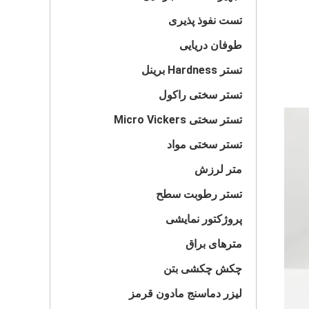
تست نفوذ پذیری
طوفان دریایی
تستر Hardness برینل
تستر سختی راکول
تستر سختی Micro Vickers
تستر سختی مواد
متر لرزش
تستر رطوبت سطح
پروژکتور نمایشی
مترهای براق
چکش چکشی بتن
لیزر دماسنج مادون قرمز