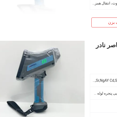
ارسال ایمیل، انتقال همزمان بلوتوث، انتقال همزمان نرم افزار
 بزن
عناصر نادر
Si,S,K,Ca,Sc,Ti,V,Cr,Mn,Fe,Co,Ni,Cu,Zn,Ga,Ge,As,Se,Rb,Srb,Sr,NgAY Cd,Sn,Sb,I,Ba,Eu,Yb,Lu,Hf,Hg,Pb,Bi
45KV/200uA نقره ای هدف انتهایی پنجره لوله میکرو ایکس یکپارچه و منبع ولتاژ بالا