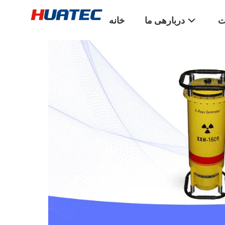
ت
دربارهی ما
خانه