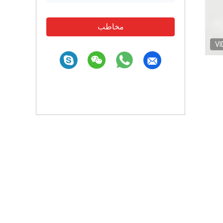
مخاطب
VI