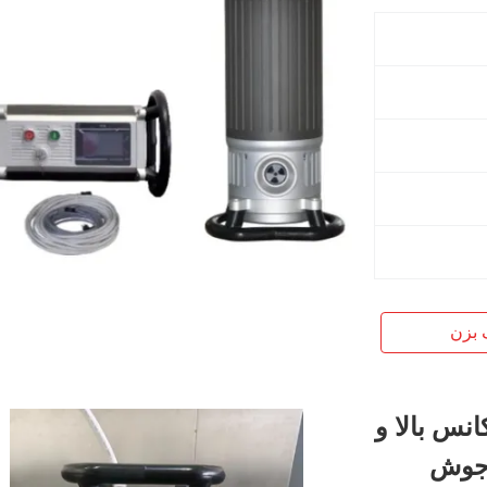
 بزن
نس بالا و