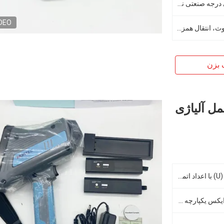
1. صفحه نمایش لمسی سفارشی درجه صنعتی نیمه شفاف و نیمه بازتابنده ≥ 5 اینچ 2. وضوح 1080 * 720
DEO
ارسال ایمیل، انتقال همزمان بلوتوث، انتقال همزمان نرم افزار
 بزن
ل آلیاژی
1. عناصر از گوگرد (S) تا اورانیوم (U) با اعداد اتمی از 16 تا 92 2، تجزیه و تحلیل عناصر اصلی در آلیاژ
45KV/200uA-لوله میکرو اشعه ایکس یکپارچه و منبع ولتاژ بالا با پنجره های هدف نقره ای/تنگستن