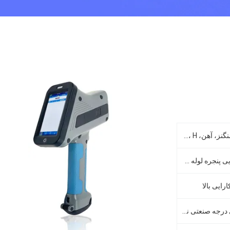
Mg، Al، Si، P، S، Ti، V، کروم، منگنز، آهن، Co، Ni، Cu، Zn، Se، Zr، Nb، Mo، Rh، Pd، Ag، Cd، Sn، Sb، H
45KV/200uA نقره ای هدف انتهایی پنجره لوله میکرو ایکس یکپارچه و منبع ولتاژ بالا
1. صفحه نمایش لمسی سفارشی درجه صنعتی نیمه شفاف و نیمه بازتابنده ≥ 5 اینچ 2. وضوح 1080 * 720