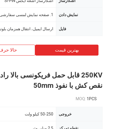
آشکارساز
آشکارساز اشعه ایکس SI-PIN
نمایش دادن
فایل
بهترین قیمت
حالا حرف
250KV قابل حمل فریکونسی بالا را
نقص کش با نفوذ 50mm
MOQ:
1PCS
خروجی
50-250 کیلو ولت
نقطه تمرکز
2.5 میلی متر