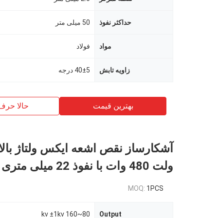
حداکثر نفوذ
50 میلی متر
مواد
فولاد
زاویه تابش
40±5 درجه
بهترین قیمت
حالا حرف
ولت 480 وات با نفوذ 22 میلی متری
MOQ:
1PCS
80~160 kv ±1kv
Output