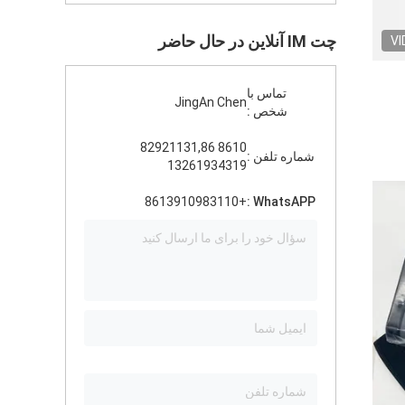
چت IM آنلاین در حال حاضر
VI
تماس با
JingAn Chen
شخص :
8610 82921131,86
شماره تلفن :
13261934319
+8613910983110
WhatsAPP :