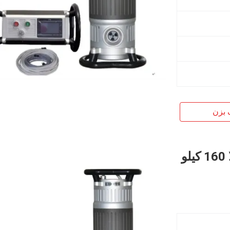
 بزن
آشکارساز نقص اشعه ایکس ولتاژ بالا 160 کیلو