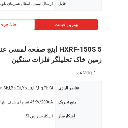
فایل
بهترین قیمت
حالا حرف
HXRF-150S 5 اینچ صفحه لمسی 
زمین خاک تحلیلگر فلزات سنگین
1 عدد
MOQ:
عناصر آلیاژی
منبع تحریک
آشکارساز
آشکارساز پین SI