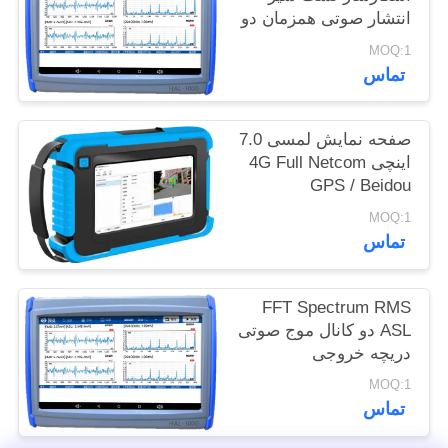
انتشار صوتی همزمان دو
POLICY
کاناله با بهره اختیاری
MOQ:1
تماس
صفحه نمایش لمسی 7.0
اینچی 4G Full Netcom
GPS / Beidou
تصویربردار صوتی نشت
MOQ:1
گاز HAI-100
تماس
FFT Spectrum RMS
ASL دو کانال موج صوتی
دریچه خروجی
MOQ:1
تماس