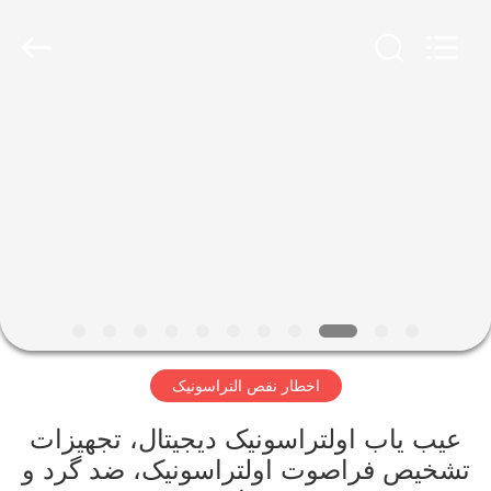
2026
HUATEC
GROUP
CORPORATION.
All
Rights
Reserved.
خانه
محصولات
درباره
ما
تور
اخطار نقص التراسونیک
کارخانه
عیب یاب اولتراسونیک دیجیتال، تجهیزات
کنترل
تشخیص فراصوت اولتراسونیک، ضد گرد و