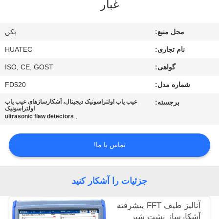
غبار
کیفیت
محل منبع:
پکن
با
نام تجاری:
HUATEC
ما
گواهی:
ISO, CE, GOST
تماس
شماره مدل:
FD520
بگیرید
برجسته:
عیب یاب اولتراسونیک دیجیتال، آشکارسازهای عیب یاب
اولتراسونیک
,
درخواست
ultrasonic flaw detectors
نقل قول
تماس با ما!
نقشه
جزئیات را آشکار کنید
سایت
آنالیز طیف FFT پیشرفته
PRIVACY
آشکارساز نشت شیر