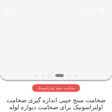
2026
HUATEC
GROUP
CORPORATION.
All
Rights
Reserved.
خانه
محصولات
درباره
ما
تور
ضخامت سنج اولتراسونیک
کارخانه
ضخامت سنج جیبی اندازه گیری ضخامت
کنترل
اولتراسونیک برای ضخامت دیواره لوله