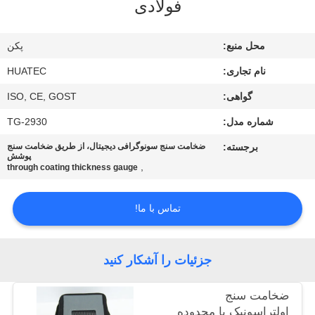
فولادی
کیفیت
محل منبع:
پکن
با
نام تجاری:
HUATEC
ما
گواهی:
ISO, CE, GOST
تماس
شماره مدل:
TG-2930
بگیرید
برجسته:
ضخامت سنج سونوگرافی دیجیتال، از طریق ضخامت سنج
پوشش
,
درخواست
through coating thickness gauge
نقل قول
تماس با ما!
نقشه
جزئیات را آشکار کنید
سایت
ضخامت سنج
PRIVACY
اولتراسونیک با محدوده