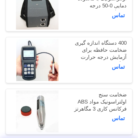
دمایی 0-50 درجه
POLICY
سانتیگراد، محدوده اندازه
تماس
گیری 0.75 میلی متر تا
300 میلی متر و عمق
تست 120 میلی متر
400 دستگاه اندازه گیری
ضخامت حافظه برای
آزمایش درجه حرارت
سنگین تا 800 درجه
تماس
سانتیگراد
ضخامت سنج
اولتراسونیک مواد ABS
فرکانس کاری 3 مگاهرتز
محدوده دمایی 0-50
تماس
درجه سانتیگراد برای
اندازه‌گیری دقیق
ضخامت