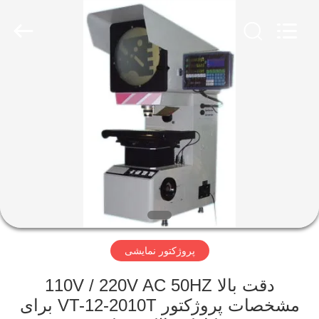
2026
HUATEC
GROUP
CORPORATION.
All
Rights
Reserved.
خانه
محصولات
درباره
ما
تور
پروژکتور نمایشی
کارخانه
دقت بالا 110V / 220V AC 50HZ
کنترل
مشخصات پروژکتور VT-12-2010T برای