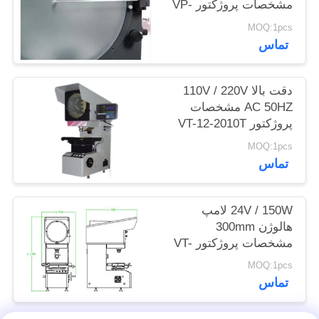
مشخصات پروژکتور VP-
POLICY
12-2010
MOQ:1pcs
تماس
دقت بالا 110V / 220V
AC 50HZ مشخصات
پروژکتور VT-12-2010T
برای مکانیک، الکترونیکی
MOQ:1pcs
تماس
24V / 150W لامپ
هالوژن 300mm
مشخصات پروژکتور VT-
12-1550T برای میدان
MOQ:1pcs
مکانیک، کالج
تماس