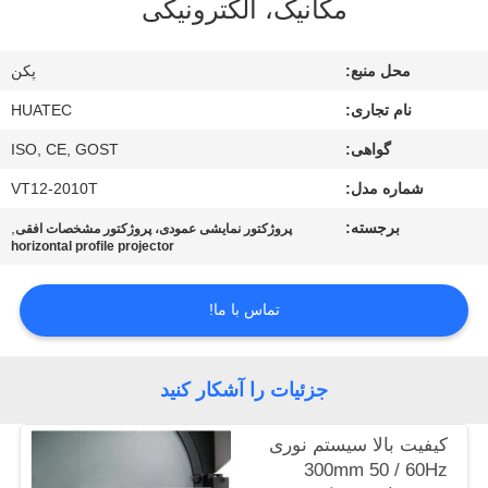
مکانیک، الکترونیکی
کیفیت
محل منبع:
پکن
با
نام تجاری:
HUATEC
ما
گواهی:
ISO, CE, GOST
تماس
شماره مدل:
VT12-2010T
بگیرید
برجسته:
,
پروژکتور نمایشی عمودی، پروژکتور مشخصات افقی
horizontal profile projector
درخواست
نقل قول
تماس با ما!
نقشه
جزئیات را آشکار کنید
سایت
کیفیت بالا سیستم نوری
300mm 50 / 60Hz
PRIVACY