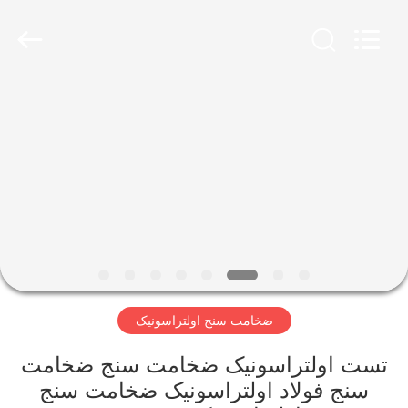
2026
HUATEC
GROUP
CORPORATION.
All
Rights
Reserved.
خانه
محصولات
درباره
ما
تور
ضخامت سنج اولتراسونیک
کارخانه
تست اولتراسونیک ضخامت سنج ضخامت
کنترل
سنج فولاد اولتراسونیک ضخامت سنج