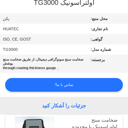
اولتراسونیک TG3000
کیفیت
محل منبع:
پکن
با
نام تجاری:
HUATEC
ما
گواهی:
ISO, CE, GOST
تماس
شماره مدل:
TG3000
بگیرید
برجسته:
ضخامت سنج سونوگرافی دیجیتال، از طریق ضخامت سنج
پوشش
,
درخواست
through coating thickness gauge
نقل قول
تماس با ما!
نقشه
جزئیات را آشکار کنید
سایت
ضخامت سنج
PRIVACY
اولتراسونیک با محدوده