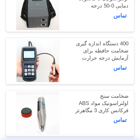
دمایی 0-50 درجه
POLICY
سانتیگراد، محدوده اندازه
تماس
گیری 0.75 میلی متر تا
300 میلی متر و عمق
تست 120 میلی متر
400 دستگاه اندازه گیری
ضخامت حافظه برای
آزمایش درجه حرارت
سنگین تا 800 درجه
تماس
سانتیگراد
ضخامت سنج
اولتراسونیک مواد ABS
فرکانس کاری 3 مگاهرتز
محدوده دمایی 0-50
تماس
درجه سانتیگراد برای
اندازه‌گیری دقیق
ضخامت