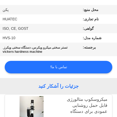
کیفیت
محل منبع:
پکن
با
نام تجاری:
HUATEC
ما
گواهی:
ISO, CE, GOST
تماس
شماره مدل:
HVS-10
بگیرید
برجسته:
,
تستر سختی میکرو ویکرس، دستگاه سختی ویکرز
vickers hardness machine
درخواست
تماس با ما!
نقل قول
جزئیات را آشکار کنید
نقشه
سایت
میکروسکوپ متالورژی
قابل حمل روشنایی
عمودی برای دستگاه
PRIVACY