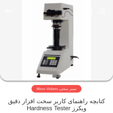
2026
HUATEC
GROUP
CORPORATION.
All
Rights
Reserved.
خانه
محصولات
درباره
ما
تور
تستر سختی Micro Vickers
کارخانه
کتابچه راهنمای کاربر سخت افزار دقیق
کنترل
ویکرز Hardness Tester