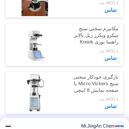
تست سختی فلز
MOQ:1 عدد
POLICY
تماس
مکانیزم سختی سنج
میکرو ویکرز ریل بالابر
راهنما نوری Knook
Digital
MOQ:1 عدد
تماس
بارگیری خودکار سختی
سنج Micro Vickers با
صفحه نمایش 8 اینچی
تست کننده Vickers
MOQ:1 عدد
تماس
Mr.JingAn Chen