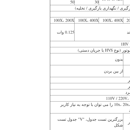
50
30
رگیری / نگهداری بارگیری / تخلیه)
100X، 200X
100X، 400X
100X، 400X
2
0.125 وات
1HV 
 HVS با جریان دستی)
بدون
از بین بردن
رد
110V / 220V،
هدف 10x، 20x، 40x را می توان با توجه به نیاز کاربر
بزرگترین تست جدول، "V" جدول تست
ر
شکل