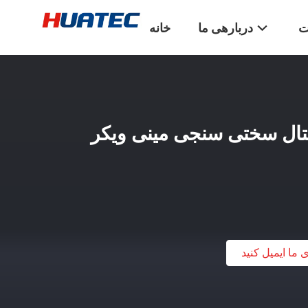
ت
دربارهی ما
خانه
6 و 50HZ دیجیتال سختی سنجی مینی ویکر
ی ما ایمیل کنید