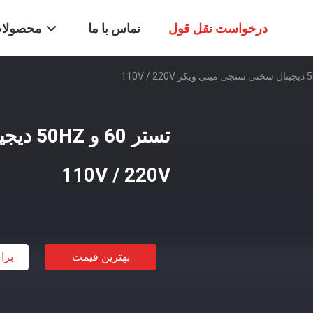
درخواست نقل قول
تماس با ما
محصولا
تستر 0
110V / 220V
بهترین قیمت
برا