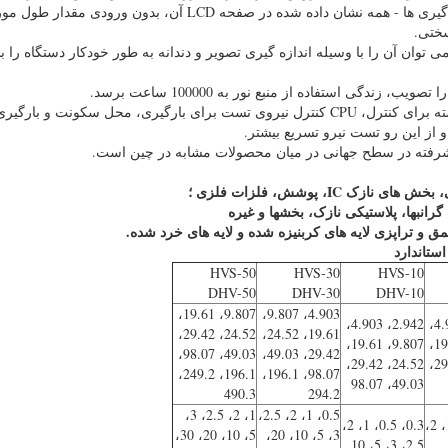
آزمایش و همچنین تعداد اندازه گیری ها - همه نشان داده شده در صفحه 
ختی.
توان آن را با وسیله اندازه گیری تصویر و دندانه به طور خودکار دستگاه را 
، زندگی استفاده از منبع نور به 100000 ساعت برسد.
● با استفاده از سیستم مدار بسته برای کنترل، CPU کنترل نیروی تست برای بارگیری، محل 
 از این رو تست نیرو تسریع بیشتر.
شرفته در سطح جهانی در میان محصولات مشابه در چین است.
زک IC، پوشش، فلزات فلزی
؛
نبها، پلاستیکی نازک، بخشها و غیره
ق و تراپزی لایه های کربنیزه شده و لایه های خرد شده.
ستاندارد
HVS-50
HVS-30
HVS-10
DHV-50
DHV-30
DHV-10
9.807، 19.61،
4.903، 9.807،
2.942، 4.903،
2.942، 4.903،
24.52، 29.42،
19.61، 24.52،
9.807، 19.61،
9.807، 19.61،
49.03، 98.07،
29.42، 49.03،
24.52، 29.42،
24.52، 29.42،
196.1، 249.2،
98.07، 196.1،
49.03، 98.07
490.3
294.2
1، 2، 2.5، 3،
0.5، 1، 2، 2.5،
0.3، 0.5، 1، 2،
0.3، 0.5، 1، 2،
5، 10، 20، 30،
3، 5، 10، 20،
2.5، 3، 5، 10