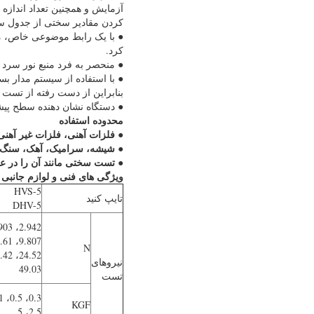
کردن مقادیر سختی از جدول س
● با یک رابط موضوعی خاص، می 
کرد.
● منحصر به فرد منبع نور سرد را تصویب
بنابراین از دست رفته از تست و
● دستگاه نشان دهنده سطح پی
محدوده استفاده
فلزات آهنی، فلزات غیر آهنی، بخش های نا
●
● شیشه، سرامیک، آهک، سنگ گرا
● تست سختی مانند آن را در عم
ویژگی های فنی و لوازم جانبی ا
HVS-5
تایپ کنید
DHV-5
N
نیروهای
49.03
تست
KGF
2.5، 5