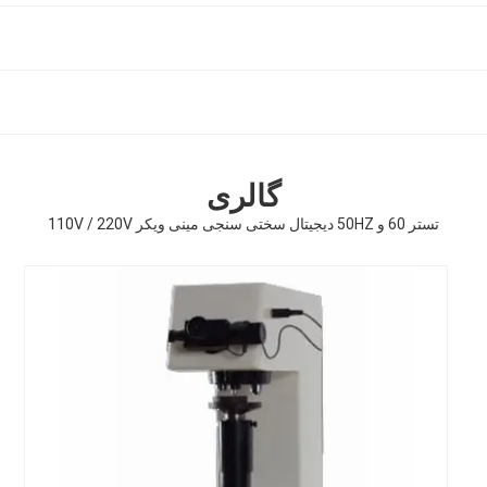
گالری
تستر 60 و 50HZ دیجیتال سختی سنجی مینی ویکر 110V / 220V