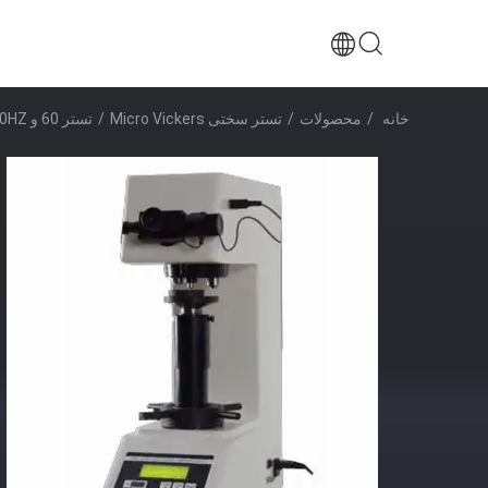
خانه
/
محصولات
/
تستر سختی Micro Vickers
/
تستر 60 و 50HZ دیجیتال سختی سنجی مینی ویکر 110V / 220V