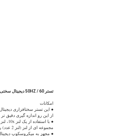
تستر 60 / 50HZ دیجیتال سختی سنجی میکرو ویکر 110V / 220V
امکانات
● این تستر سختافزاری دیجیتال 
از این رو اندازه گیری دقیق تر 
● با استفاده از یک لنز 10x، لنز 20x یا لنز 20x و لنز 40x، تستر دارای میدان اندازه گیری وسیع تر و محدوده کاربردی گسترده تر است.
مجموعه ای از لنز (لنز 2 عدد) را می توان با توجه به نیاز کاربر انتخاب کرد.
● مجهز به میکروسکوپ دیجیتال