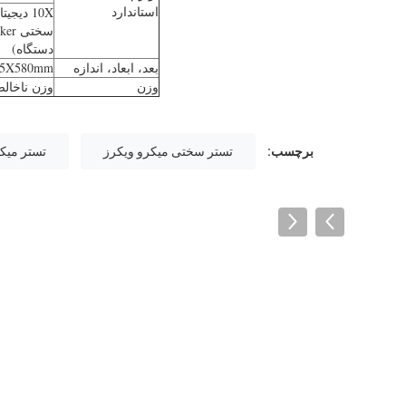
استاندارد
10X دیج
دستگاه)
بعد، ابعاد، اندازه
25X580mm
وزن
وزن ناخالص: 60 کیلوگرم وزن خالص: 
برچسب:
تستر سختی میکرو ویکرز
تستر میک