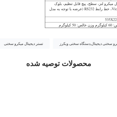
یتال میکرو لنز، سطح، پیچ قابل تنظیم، بلوک
سختی Vicker، خط رابط RS232 (عرضه با توجه به مدل
535X2
50 کیلوگرم
رو سختی دیجیتال,دستگاه سختی ویکرز
تستر دیجیتال میکرو سختی
محصولات توصیه شده