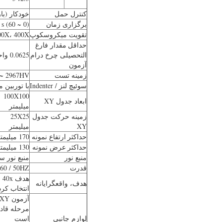
کنترل حمل
خودکار (با
برگزاری زمان
(0 ~ 60) s
تقویت میکروسکوپ
00X، 400X
حداقل
مقدار فارغ
التحصیلی چرخ درام
0.0625 واحد
آزمون
زمینه تست
~ 2967HV
سوئیچ لنز / Indenter
با توربین موتور (نوع
100X100
ابعاد جدول XY
میلیمتر
زمینه حرکت جدول
25X25
XY
میلیمتر
حداکثر
ارتفاع نمونه
170 میلیمتر
حداکثر
عرض نمونه
130 میلیمتر
منبع نور
منبع نور س
قدرت
 60 / 50HZ
هدف، واقعگرایانه
انتخاب کرد
آزمون XY
مرحله قاد
لوازم جانبی
است