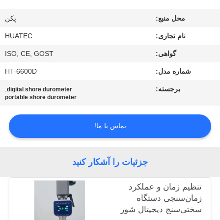
کیفیت
محل منبع:
پکن
با
نام تجاری:
HUATEC
ما
گواهی:
ISO, CE, GOST
تماس
شماره مدل:
HT-6600D
بگیرید
برجسته:
,
digital shore durometer
portable shore durometer
درخواست
تماس با ما!
نقل قول
جزئیات را آشکار کنید
نقشه
سایت
تنظیم زمان و عملکرد
زمان‌سنجی دستگاه
سختی‌سنج دیجیتال شور
PRIVACY