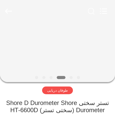
2026
HUATEC
GROUP
CORPORATION.
All
Rights
Reserved.
خانه
محصولات
درباره
ما
تور
طوفان دریایی
کارخانه
تستر سختی Shore D Durometer Shore
کنترل
Durometer (سختی تستر) HT-6600D