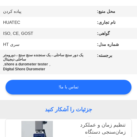
کیفیت
محل منبع:
پیاده کردن
با
نام تجاری:
HUATEC
ما
گواهی:
ISO, CE, GOST
تماس
شماره مدل:
سری HT
بگیرید
برجسته:
یک دور سنج ساحلی ، یک سنجنده سنج سنج ، دورومتر
ساحلی دیجیتال
,
,
shore a durometer tester
Digital Shore Durometer
درخواست
نقل قول
تماس با ما!
نقشه
جزئیات را آشکار کنید
سایت
تنظیم زمان و عملکرد
زمان‌سنجی دستگاه
PRIVACY