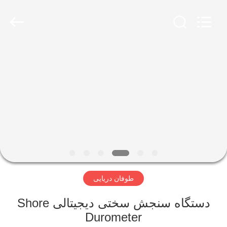
2026
HUATEC
GROUP
CORPORATION.
All
Rights
Reserved.
خانه
محصولات
درباره
ما
تور
طوفان دریایی
کارخانه
دستگاه سنجش سختی دیجیتالی Shore
کنترل
Durometer