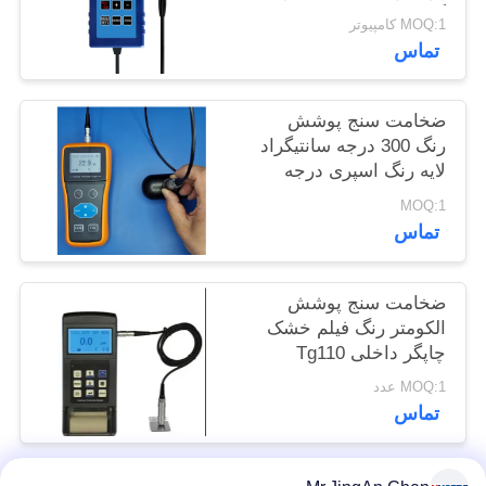
گیری TG-6008
POLICY
MOQ:1 کامپیوتر
تماس
ضخامت سنج پوشش
رنگ 300 درجه سانتیگراد
لایه رنگ اسپری درجه
حرارت بالا
MOQ:1
تماس
ضخامت سنج پوشش
الکومتر رنگ فیلم خشک
چاپگر داخلی Tg110
MOQ:1 عدد
تماس