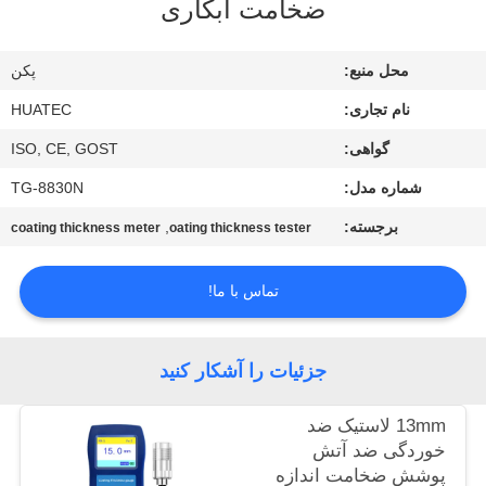
ضخامت آبکاری
کیفیت
محل منبع:
پکن
با
نام تجاری:
HUATEC
ما
گواهی:
ISO, CE, GOST
تماس
شماره مدل:
TG-8830N
بگیرید
برجسته:
,
coating thickness meter
oating thickness tester
درخواست
تماس با ما!
نقل قول
نقشه
جزئیات را آشکار کنید
سایت
13mm لاستیک ضد
خوردگی ضد آتش
PRIVACY
پوشش ضخامت اندازه