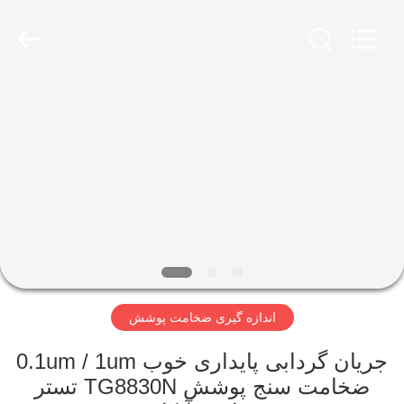
2026
HUATEC
GROUP
CORPORATION.
All
Rights
Reserved.
خانه
محصولات
درباره
ما
تور
اندازه گیری ضخامت پوشش
کارخانه
جریان گردابی پایداری خوب 0.1um / 1um
کنترل
ضخامت سنج پوشش TG8830N تستر