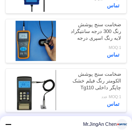
تماس
POLICY
ضخامت سنج پوشش
رنگ 300 درجه سانتیگراد
لایه رنگ اسپری درجه
حرارت بالا
MOQ:1
تماس
ضخامت سنج پوشش
الکومتر رنگ فیلم خشک
چاپگر داخلی Tg110
MOQ:1 عدد
تماس
Mr.JingAn Chen
دسته بندی های محبوب
همه