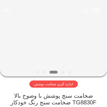
2026
HUATEC
GROUP
CORPORATION.
All
Rights
Reserved.
خانه
محصولات
درباره
ما
تور
اندازه گیری ضخامت پوشش
کارخانه
ضخامت سنج پوشش با وضوح بالا
کنترل
TG8830F ضخامت سنج رنگ خودکار