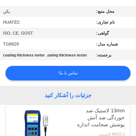
کیفیت
محل منبع:
پکن
با
نام تجاری:
HUATEC
ما
گواهی:
ISO, CE, GOST
تماس
شماره مدل:
TG8829
بگیرید
برجسته:
,
coating thickness meter
oating thickness tester
درخواست
تماس با ما!
نقل قول
جزئیات را آشکار کنید
نقشه
13mm لاستیک ضد
سایت
خوردگی ضد آتش
پوشش ضخامت اندازه
گیری TG-6008
PRIVACY
MOQ:1 کامپیوتر