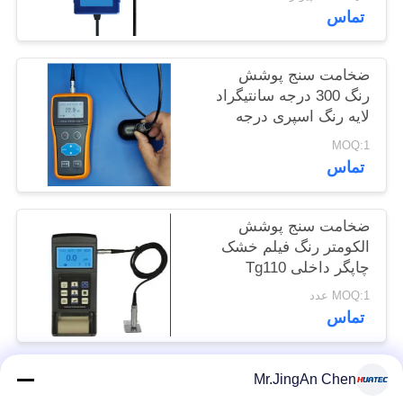
تماس
POLICY
ضخامت سنج پوشش
رنگ 300 درجه سانتیگراد
لایه رنگ اسپری درجه
حرارت بالا
MOQ:1
تماس
ضخامت سنج پوشش
الکومتر رنگ فیلم خشک
چاپگر داخلی Tg110
MOQ:1 عدد
تماس
Mr.JingAn Chen
دسته بندی های محبوب
همه