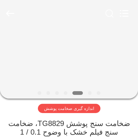
2026
HUATEC
GROUP
CORPORATION.
All
Rights
Reserved.
خانه
محصولات
درباره
ما
تور
اندازه گیری ضخامت پوشش
کارخانه
ضخامت سنج پوشش TG8829، ضخامت
کنترل
سنج فیلم خشک با وضوح 0.1 / 1