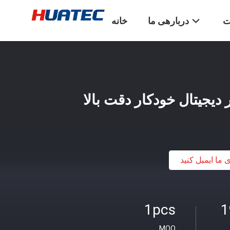
ت
دربارهی ما
خانه
یجیتال خودکار دقت بالا
ی ما ایمیل کنید
1pcs
1
MOQ