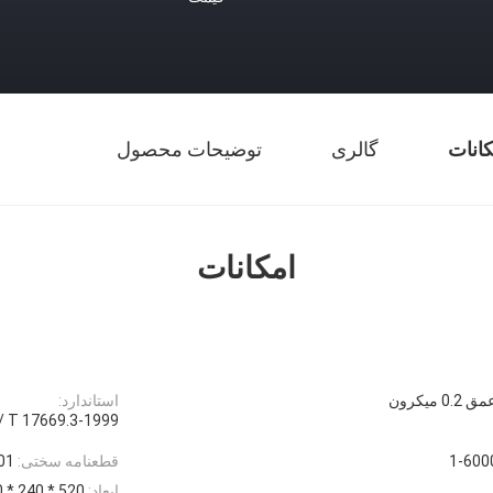
کانات
گالری
توضیحات محصول
امکانات
 میکرون
استاندارد:
GB / T 17669.3-1999 خواص معماری و مکانیکی گچ استاندار
1-600
قطعنامه سختی:
 / mm2
ابعاد:
520 * 240 * 720 (میلی متر)