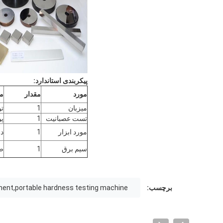
پیکربندی استاندارد:
مورد
مقدار
م
میزبان
1
تو
تست عصبانیت
1
پو
مورد ابزار
1
دف
سیم برق
1
صد
برچسب:
ment,portable hardness testing machine