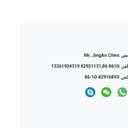
ص :
Mr. JingAn Chen
لفن :
8610 82921131,86 13261934319
س :
86-10-82916893