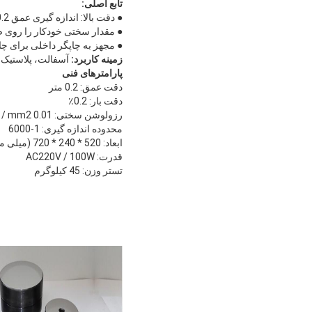
تابع اصلی:
● دقت بالا: اندازه گیری عمق 0.2 میکرون، دقت بار: 0.2٪؛
● مقدار سختی خودکار را روی 
● مجهز به چاپگر داخلی برای چا
زمینه کاربرد:
آسفالت، پلاستیک،
پارامترهای فنی
دقت عمق: 0.2 متر
دقت بار: 0.2٪
رزولوشن سختی: 0.01 N / mm2
محدوده اندازه گیری: 1-6000
ابعاد: 520 * 240 * 720 (میلی متر)
قدرت: AC220V / 100W
تستر وزن: 45 کیلوگرم