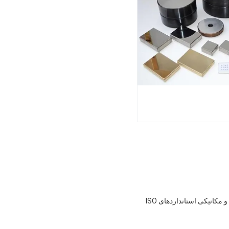
سختی گچ خودکار HHP-20A با توجه به روش اندازه گیری سختی گچ GB / T 17669.3-1999 خصوصیات معماری و مکانیکی استانداردهای ISO