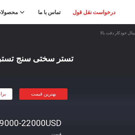
درخواست نقل قول
تماس با ما
محصولا
ال خودکار دقت بالا
تستر سختی سنج تستر د
بهترین قیمت
برا
9000-22000USD
قیمت