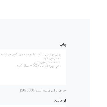
پیام:
حرف باقی مانده است(
/3000)
20
از جانب: