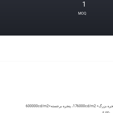
1
MOQ
زرگ> 176000cd/m2، پنجره برجسته>600000cd/m2
:
5.0D