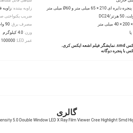
پنجره دایره ای 210 × 65 میلی متر و Ø60 میلی متر
زاویه بیننده:
زاویه ق
ضریب یکنواختی صف
مصرف برق:
90 وات
پا
وزن:
4.0 کیلوگرم
عمر LED:
100000 ساعت
,
,
 smd
نمایشگر فیلم اشعه ایکس کری
س با پنجره دوگانه
گالری
ensity 5.0 Double Window LED X Ray Film Viewer Cree Highlight Smd Hi