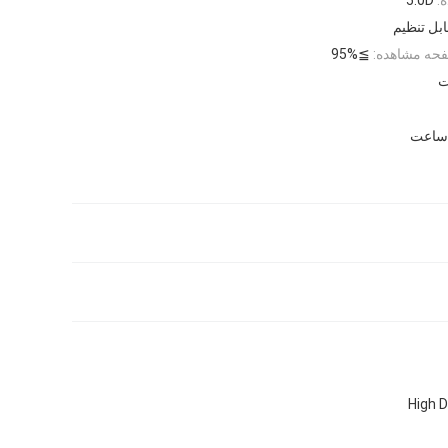
ابل تنظیم
حه مشاهده:
≧95%
High D