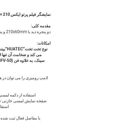
نمایشگر فیلم پرتو ایکس 210 × 60 میلی‌متری دو پنجره‌ای Cree Highlight SMD
مقدمه کلی:
دو پنجره دید با 210x60mm و پنجره برجسته: Φ60mm، نوع تخت قابل تنظیم زاویه.
امکانات:
نوع تخت تخت”
HUATEC
”
بین
سینک، به علاوه فن (HFV-50) باشد.
استفاده از دکمه لمسی 
صفحه نمایش لمسی خازنی عم
استفا
با مفاصل فعال ثبت شده،