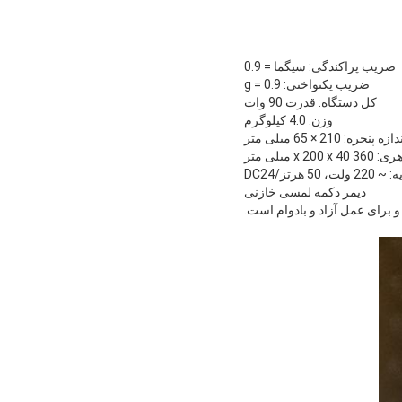
ضریب پراکندگی: سیگما = 0.9
ضریب یکنواختی: g = 0.9
کل دستگاه: قدرت 90 وات
وزن: 4.0 کیلوگرم
ازه پنجره: 210 × 65 میلی متر
x 20 میلی متر
، 50 هرتز/DC24
دیمر دکمه لمسی خازنی
 و برای عمل آزاد و بادوام است.