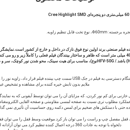
نده فیلم صنعتی برند اولین نوع فوق نازک در داخل و خارج از کشور است.نمایشگر 
می کند و ضخامت آن تنها 40 میلی متر است که ظاهر و ساختار بینندگان فیلم فعلی را کاملاً زیر و ر
/ HFV-50G
نوع)، مناسب برای هیت سینک، محو شدن نور کوچک، سر و صد
لامپ رومیزی را می توان در هنگام دسترسی به فیلم در جک USB سمت چپ بیننده فیلم ق
ملایم بدون تابش خیره کننده برای مشاهده و تشخیص ع
خازنی برای کم نور کردن، که مزایای آن را می توان توسط آیفونی که به نمایندگی
لکرد مطلوب تری نسبت به صفحه لمسی مقاومتی و صفحه القایی الکترومغناط
ده.حتی با دستکش های ضخیم برای لمس دکمه روی حساسیت آن تأثیری نمی گذارد.
 قفل مفصل چپ و راست را می توان باز کرد.موقعیت وسط قفل را می توان قفل 
دلخواه با توجه به عادات 360 درجه اعمال کننده تنظیم کرد.می توان آزادانه از آن استفاده کرد و بادوام است.