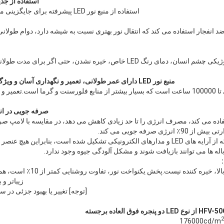
استفاده از جد
استفاده از منبع نور LED پیشرفته برای جایگزینی منبع نور حرارتی و نور فلورسنت.
د انفجار استفاده می کند که انتقال نور بهتری نسبت به شیشه دارد، دوام طولانی
با توجه به ویژگی های فیزیولوژیکی چشم انسان، دمای رنگ LED خاص، خیره نشدن، ح
منبع نور LED دارای عمر طولانی، تعمیر و نگهداری آسان و ویژگی های کم هزینه نگهداری است.
طول عمر LED در تئوری تا 100000 ساعت است که بسیار بیشتر از منابع فلورسنت و گرما است
صرفه جویی در ا
 فیلم از نوع جدید LED استفاده می کند، مصرف انرژی را تا حد زیادی کاهش می دهد، در مقایسه با 
این محصول الکترونیکی است که از آرایه های LED و مدارهای الکترونیکی تشکیل شده است، بنابرا
له ها می توانند بازیافت شوند و مشکل آلودگی جیوه وجود ندارد.
نور طبیعی واقعی، روشنایی بالا، خی
زیباتر و 
[توجه] تغییر یا بهبود جزئی در 
2