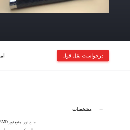
درخواست نقل قول
ام
مشخصات
منبع نور:
منبع نور LED Cree Highlight SMD
حالت کم نور:
دیمر لم