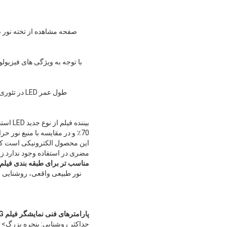
صفحه مشاهده از تخته نور ض
بیننده
70٪ و در مقایسه با منبع نور حرارتی بیش از 90٪ انرژی صرفه جویی می کند.
مضری در استفاده وجود ندارد.زبا
مناسب تر برای طبقه بندی فیلم:
پارامترهای فنی نمایشگر فیلم HFV-50G از نوع LED دو پنجره فوق العاده برجسته
حداکثر روشنایی: پنجره بزرگ> 176000cd/m