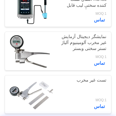
POLICY
کننده سختی لیب قابل
حمل برای آزمایش
MOQ:1
سختی در زمان واقعی
تماس
نمایشگر دیجیتال آزمایش
غیر مخرب آلومینیوم آلیاژ
تستر سختی وبستر
MOQ:1
تماس
تست غیر مخرب
MOQ:1
تماس