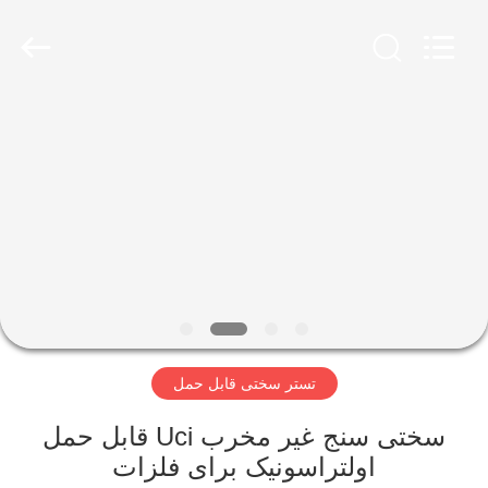
2026
HUATEC
GROUP
CORPORATION.
All
Rights
Reserved.
خانه
محصولات
درباره
ما
تور
تستر سختی قابل حمل
کارخانه
سختی سنج غیر مخرب Uci قابل حمل
کنترل
اولتراسونیک برای فلزات