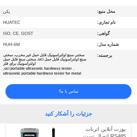
کیفیت
محل منبع:
پکن
با
نام تجاری:
HUATEC
ما
گواهی:
ISO, CE, GOST
تماس
شماره مدل:
HUH-6M
بگیرید
برجسته:
سختی سنج اولتراسونیک قابل حمل غیر مخرب، سختی
سنج اولتراسونیک قابل حمل uci، سختی سنج قابل حمل
اولتراسونیک برای فلز
,
,
uci portable ultrasonic hardness tester
درخواست
ultrasonic portable hardness tester for metal
نقل قول
تماس با ما!
نقشه
سایت
جزئیات را آشکار کنید
پورت آنلاین اترنات
PRIVACY
RS485 اتصال تست