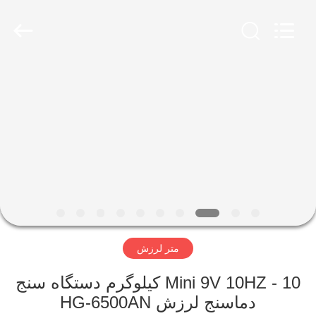
2026
HUATEC
GROUP
CORPORATION.
All
Rights
Reserved.
خانه
محصولات
درباره
ما
تور
متر لرزش
کارخانه
Mini 9V 10HZ - 10 کیلوگرم دستگاه سنج
کنترل
دماسنج لرزش HG-6500AN