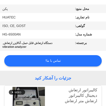
کیفیت
محل منبع:
پکن
با
نام تجاری:
HUATEC
ما
گواهی:
ISO, CE, GOST
تماس
شماره مدل:
HG-6500AN
بگیرید
برجسته:
,
دستگاه ارتعاش قابل حمل، آنالایزر ارتعاش
vibration analyzer
درخواست
تماس با ما!
نقل قول
جزئیات را آشکار کنید
نقشه
سایت
کالیبراتور ارتعاش
دیجیتال کالیبراتور
ارتعاش متر ارتعاش
PRIVACY