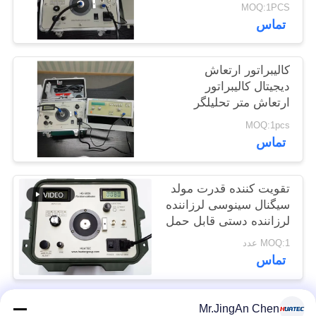
شیکر 1Hz تا 10kHz به
MOQ:1PCS
POLICY
طور مداوم تنظیم HG-
تماس
5020i
کالیبراتور ارتعاش
دیجیتال کالیبراتور
ارتعاش متر تحلیلگر
ارتعاش / تست کننده
MOQ:1pcs
ISO10816 HG-5020i
تماس
تقویت کننده قدرت مولد
سیگنال سینوسی لرزاننده
لرزاننده دستی قابل حمل
MOQ:1 عدد
تماس
Mr.JingAn Chen