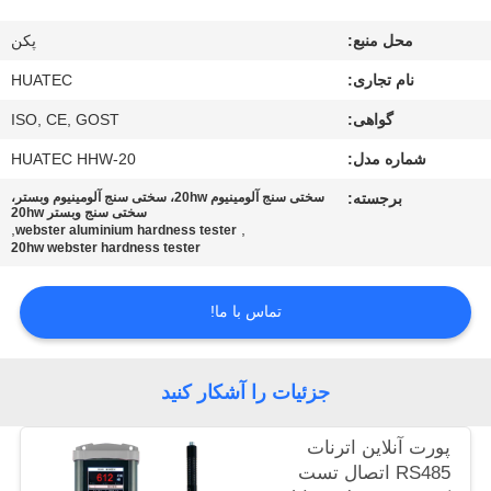
کیفیت
محل منبع:
پکن
با
نام تجاری:
HUATEC
ما
گواهی:
ISO, CE, GOST
تماس
شماره مدل:
HUATEC HHW-20
بگیرید
برجسته:
سختی سنج آلومینیوم 20hw، سختی سنج آلومینیوم وبستر،
سختی سنج وبستر 20hw
,
,
webster aluminium hardness tester
20hw webster hardness tester
درخواست
نقل قول
تماس با ما!
نقشه
جزئیات را آشکار کنید
سایت
پورت آنلاین اترنات
RS485 اتصال تست
PRIVACY