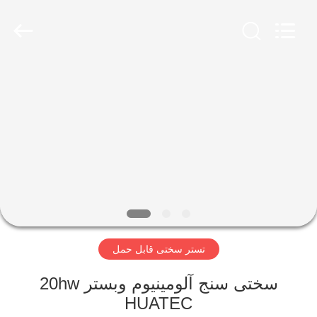
2026
HUATEC
GROUP
CORPORATION.
All
Rights
Reserved.
خانه
محصولات
درباره
ما
تور
تستر سختی قابل حمل
کارخانه
سختی سنج آلومینیوم وبستر 20hw
کنترل
HUATEC