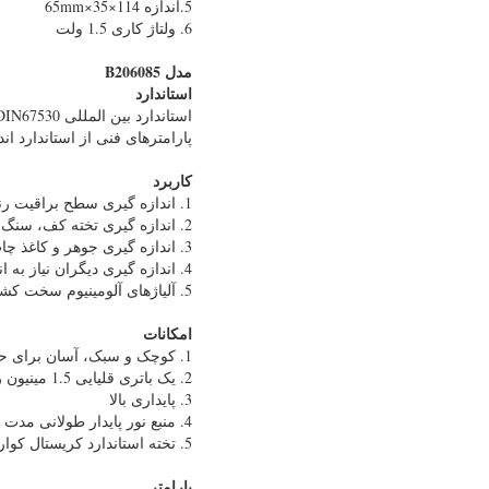
5.اندازه 114×35×65mm
6. ولتاژ کاری 1.5 ولت
مدل B206085
استاندارد
استاندارد بین المللی ISO2813، ASTM-D2457، DIN67530 و استاندارد چین GB9754، GB9966، GB8807.
پارامترهای فنی از استاندارد اندازه‌شناسی چین 2
کاربرد
1. اندازه گیری سطح براقیت رنگ و دوپ در صنعت خودرو، لوازم الکترونیکی و آلات موسیقی.
2. اندازه گیری تخته کف، سنگ مرمر، گرانیت و براقیت کاشی و سرامیک در معماری، صنعت دکوراسیون.
3. اندازه گیری جوهر و کاغذ چاپ در صنعت چاپ و پوشش.
4. اندازه گیری دیگران نیاز به اندازه گیری دارد.
5. آلیاژهای آلومینیوم سخت کشیده شده
امکانات
1. کوچک و سبک، آسان برای حمل و استفاده.
2. یک باتری قلیایی 1.5 مینیون را می توان برای تقریبا 60 ساعت و 10000 خواندن استفاده کرد.
3. پایداری بالا
4. منبع نور پایدار طولانی مدت نیاز به جایگزینی برای همیشه ندارد.
5. تخته استاندارد کریستال کوارتز، بدون گشت و گذار.
پارامتر