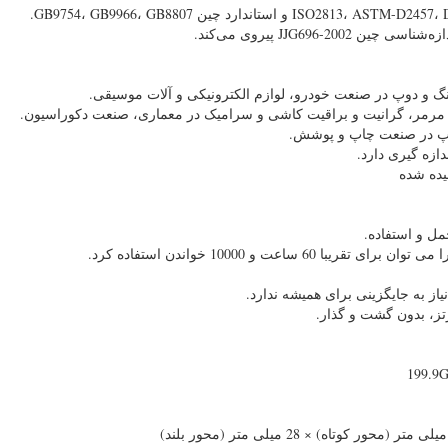
JJG696-200 پیروی می‌کند.