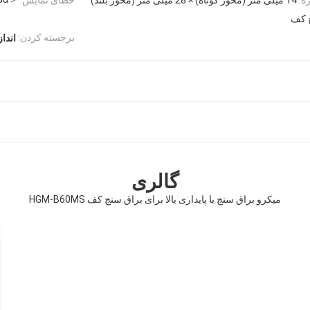
 کف
برجسته کردن:
اندا
گالری
میکرو براق سنج با پایداری بالا برای براق سنج کف HGM-B60MS