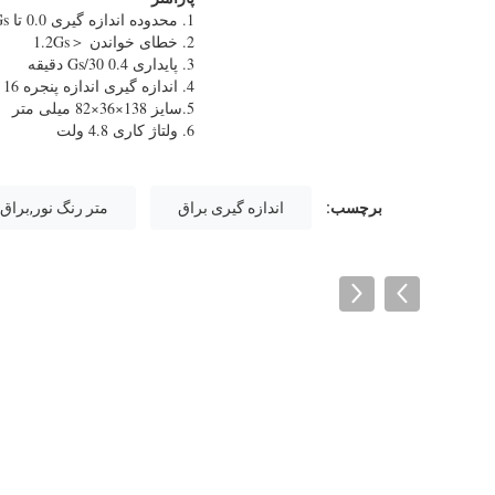
1. محدوده اندازه گیری 0.0 تا 199.9Gs
2. خطای خواندن ＜1.2Gs
3. پایداری 0.4 Gs/30 دقیقه
4. اندازه گیری اندازه پنجره 16 میلی متر (محور کوتاه) × 48 میلی متر (محور بلند)
5.سایز 138×36×82 میلی متر
6. ولتاژ کاری 4.8 ولت
برچسب:
اندازه گیری براق
متر رنگ نور,براق 