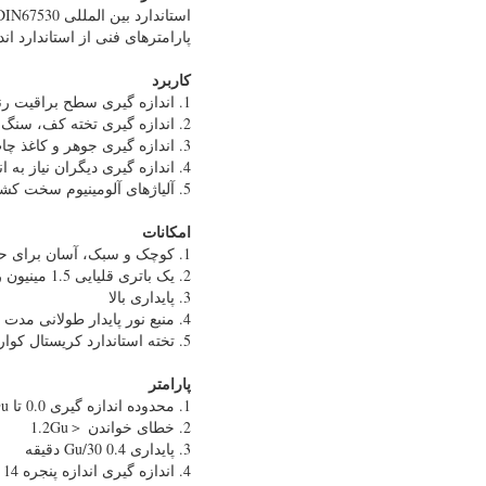
استاندارد بین المللی ISO2813، ASTM-D2457، DIN67530 و استاندارد چین GB9754، GB9966، GB8807.
پارامترهای فنی از استاندارد اندازه‌شناسی چین 2
کاربرد
1. اندازه گیری سطح براقیت رنگ و دوپ در صنعت خودرو، لوازم الکترونیکی و آلات موسیقی.
2. اندازه گیری تخته کف، سنگ مرمر، گرانیت و براقیت کاشی و سرامیک در معماری، صنعت دکوراسیون.
3. اندازه گیری جوهر و کاغذ چاپ در صنعت چاپ و پوشش.
4. اندازه گیری دیگران نیاز به اندازه گیری دارد.
5. آلیاژهای آلومینیوم سخت کشیده شده
امکانات
1. کوچک و سبک، آسان برای حمل و استفاده.
2. یک باتری قلیایی 1.5 مینیون را می توان برای تقریبا 60 ساعت و 10000 خواندن استفاده کرد.
3. پایداری بالا
4. منبع نور پایدار طولانی مدت نیاز به جایگزینی برای همیشه ندارد.
5. تخته استاندارد کریستال کوارتز، بدون گشت و گذار.
پارامتر
1. محدوده اندازه گیری 0.0 تا 199.9Gu
2. خطای خواندن ＜1.2Gu
3. پایداری 0.4 Gu/30 دقیقه
4. اندازه گیری اندازه پنجره 14 میلی متر (محور کوتاه) × 28 میلی متر (محور بلند)