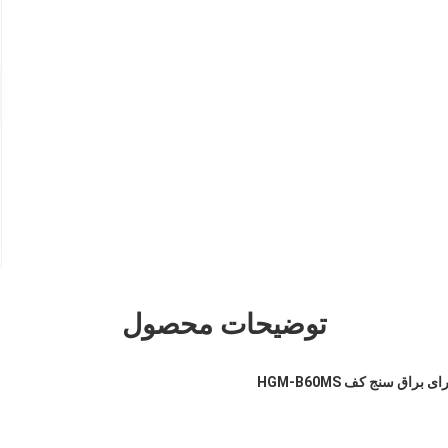
توضیحات محصول
براق سنج کف HGM-B60MS