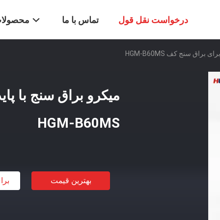
درخواست نقل قول
تماس با ما
محصولا
 براق سنج کف HGM-B60MS
میکرو براق سنج با پای
HGM-B60MS
بهترین قیمت
برا