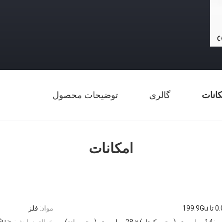
کانات
گالری
توضیحات محصول
امکانات
تا 199.9Gu
مواد:
فلز
＜1.2Gu
ه:
14 میلی متر (محور کوتاه) × 28 میلی متر (محور بلند)
خطای نمایش: