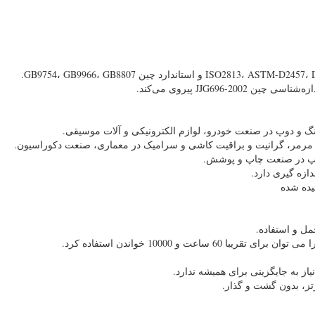
JJG696-200 پیروی می‌کند.