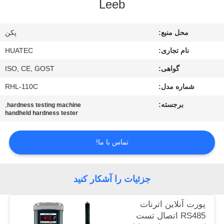
Leeb
کیفیت
محل منبع:
پکن
با
نام تجاری:
HUATEC
ما
گواهی:
ISO, CE, GOST
تماس
شماره مدل:
RHL-110C
بگیرید
برجسته:
,
hardness testing machine
handheld hardness tester
درخواست
نقل قول
تماس با ما!
نقشه
جزئیات را آشکار کنید
سایت
پورت آنلاین اترنات
RS485 اتصال تست
PRIVACY