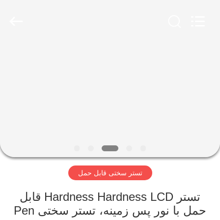
2026
HUATEC
GROUP
CORPORATION.
All
Rights
Reserved.
خانه
محصولات
درباره
ما
تور
تستر سختی قابل حمل
کارخانه
تستر Hardness Hardness LCD قابل
کنترل
حمل با نور پس زمینه، تستر سختی Pen