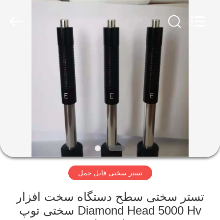
2026
HUATEC
GROUP
CORPORATION.
All
Rights
Reserved.
خانه
محصولات
درباره
ما
تور
تستر سختی قابل حمل
کارخانه
تستر سختی سطح دستگاه سخت افزار
کنترل
Diamond Head 5000 Hv سختی توپ