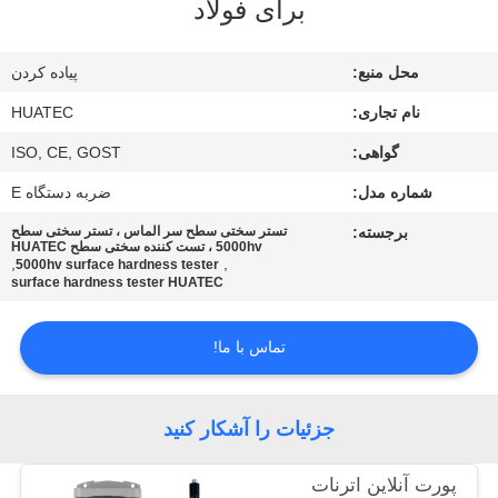
برای فولاد
کیفیت
محل منبع:
پیاده کردن
با
نام تجاری:
HUATEC
ما
گواهی:
ISO, CE, GOST
تماس
شماره مدل:
ضربه دستگاه E
بگیرید
برجسته:
تستر سختی سطح سر الماس ، تستر سختی سطح
5000hv ، تست کننده سختی سطح HUATEC
,
,
درخواست
5000hv surface hardness tester
surface hardness tester HUATEC
نقل قول
تماس با ما!
نقشه
سایت
جزئیات را آشکار کنید
PRIVACY
پورت آنلاین اترنات