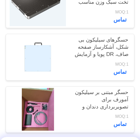
تخت سبک وزن مناسب
POLICY
برای تشخیص انرژی بالا
MOQ:1
15MV
تماس
حسگرهای سیلیکون بی
شکل، آشکارساز صفحه
صاف، DR پویا و آزمایش
غیر مخرب
MOQ:1
تماس
حسگر مبتنی بر سیلیکون
آمورف برای
تصویربرداری دندان و
بازرسی صنعتی
MOQ:1
تماس