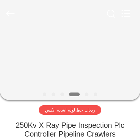
2026
HUATEC
GROUP
CORPORATION.
All
Rights
Reserved.
خانه
محصولات
درباره
ما
تور
ردیاب خط لوله اشعه ایکس
کارخانه
250Kv X Ray Pipe Inspection Plc
کنترل
Controller Pipeline Crawlers