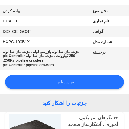
کیفیت
محل منبع:
پیاده کردن
با
نام تجاری:
HUATEC
ما
گواهی:
ISO, CE, GOST
تماس
شماره مدل:
HXPC-100B1X
بگیرید
برجسته:
خزنده های خط لوله بازرسی لوله ، خزنده های خط لوله
250 کیلوولت ، خزنده های خط لوله plc Controller
,
,
250Kv pipeline crawlers
plc Controller pipeline crawlers
درخواست
نقل قول
تماس با ما!
نقشه
جزئیات را آشکار کنید
سایت
حسگرهای سیلیکون
آمورف، آشکارساز صفحه
PRIVACY