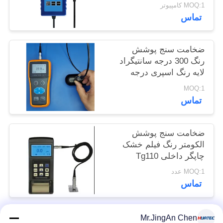
گیری TG-6008
MOQ:1 کامپیوتر
POLICY
تماس
ضخامت سنج پوشش
رنگ 300 درجه سانتیگراد
لایه رنگ اسپری درجه
حرارت بالا
MOQ:1
تماس
ضخامت سنج پوشش
الکومتر رنگ فیلم خشک
چاپگر داخلی Tg110
MOQ:1 عدد
تماس
Mr.JingAn Chen