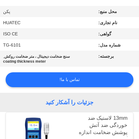
کیفیت
محل منبع:
پکن
با
نام تجاری:
HUATEC
ما
گواهی:
ISO CE
تماس
شماره مدل:
TG-6101
بگیرید
برجسته:
,
سنج ضخامت دیجیتال ، متر ضخامت روکش
coating thickness meter
درخواست
تماس با ما!
نقل قول
جزئیات را آشکار کنید
نقشه
سایت
13mm لاستیک ضد
خوردگی ضد آتش
پوشش ضخامت اندازه
PRIVACY