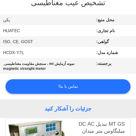
تشخیص عیب مغناطیسی
کیفیت
محل منبع:
پکن
با
نام تجاری:
HUATEC
ما
گواهی:
ISO, CE, GOST
تماس
شماره مدل:
HCDX-Y7L
بگیرید
برجسته:
,
نمونه آزمایش mt ، سنجش مقاومت مغناطیسی
magnetic strenght meter
درخواست
نقل قول
تماس با ما!
نقشه
جزئیات را آشکار کنید
سایت
MT GS تبدیل DC AC
میلیگاوس متر میدان
PRIVACY