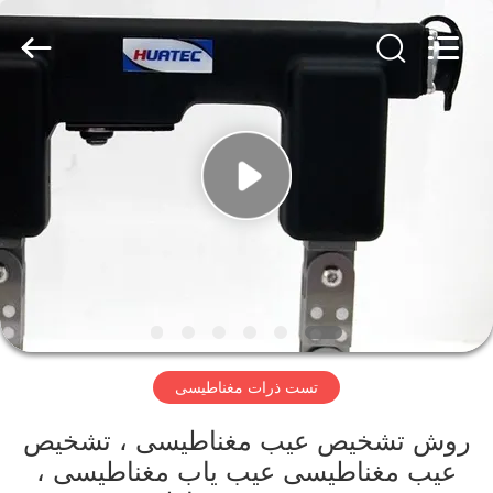
2026
HUATEC
GROUP
CORPORATION.
All
Rights
Reserved.
خانه
محصولات
درباره
ما
تور
تست ذرات مغناطیسی
کارخانه
روش تشخیص عیب مغناطیسی ، تشخیص
کنترل
عیب مغناطیسی عیب یاب مغناطیسی ،