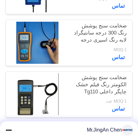
تماس
POLICY
ضخامت سنج پوشش
رنگ 300 درجه سانتیگراد
لایه رنگ اسپری درجه
حرارت بالا
MOQ:1
تماس
ضخامت سنج پوشش
الکومتر رنگ فیلم خشک
چاپگر داخلی Tg110
MOQ:1 عدد
تماس
Mr.JingAn Chen
دسته بندی های محبوب
همه