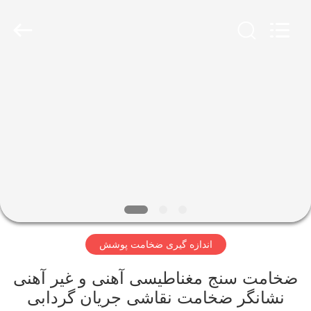
2026
HUATEC
GROUP
CORPORATION.
All
Rights
Reserved.
خانه
محصولات
درباره
ما
تور
اندازه گیری ضخامت پوشش
کارخانه
ضخامت سنج مغناطیسی آهنی و غیر آهنی
کنترل
نشانگر ضخامت نقاشی جریان گردابی