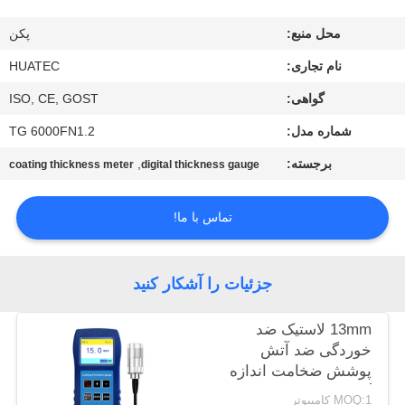
کیفیت
محل منبع:
پکن
با
نام تجاری:
HUATEC
ما
گواهی:
ISO, CE, GOST
تماس
شماره مدل:
TG 6000FN1.2
بگیرید
برجسته:
,
coating thickness meter
digital thickness gauge
درخواست
تماس با ما!
نقل قول
جزئیات را آشکار کنید
نقشه
13mm لاستیک ضد
سایت
خوردگی ضد آتش
پوشش ضخامت اندازه
گیری TG-6008
PRIVACY
MOQ:1 کامپیوتر