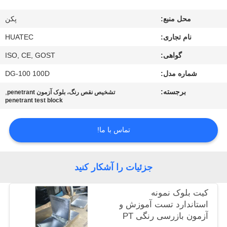
کیفیت
محل منبع:
پکن
با
نام تجاری:
HUATEC
ما
گواهی:
ISO, CE, GOST
تماس
شماره مدل:
DG-100 100D
بگیرید
برجسته:
,
تشخیص نقص رنگ، بلوک آزمون penetrant
penetrant test block
درخواست
تماس با ما!
نقل قول
جزئیات را آشکار کنید
نقشه
سایت
کیت بلوک نمونه
استاندارد تست آموزش و
آزمون بازرسی رنگی PT
PRIVACY