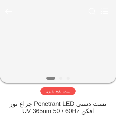
2026
HUATEC
GROUP
CORPORATION.
All
Rights
Reserved.
خانه
محصولات
درباره
ما
تور
تست نفوذ پذیری
کارخانه
تست دستی Penetrant LED چراغ نور
کنترل
افکن UV 365nm 50 / 60Hz