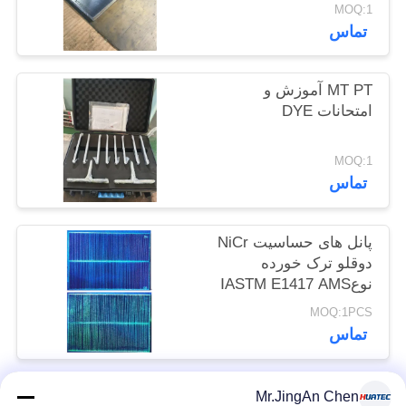
MOQ:1
POLICY
تماس
MT PT آموزش و
امتحانات DYE
MOQ:1
تماس
پانل های حساسیت NiCr
دوقلو ترک خورده
نوعⅠASTM E1417 AMS
2647D ISO 3452 JIS Z
MOQ:1PCS
2343-3
تماس
Mr.JingAn Chen