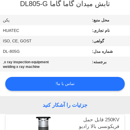
تابش میدان گاما گاما DL805-G
کیفیت
محل منبع:
پکن
با
نام تجاری:
HUATEC
ما
تماس
گواهی:
ISO, CE, GOST
بگیرید
شماره مدل:
DL-805G
برجسته:
,
x ray inspection equipment
welding x ray machine
درخواست
نقل قول
تماس با ما!
نقشه
جزئیات را آشکار کنید
سایت
250KV قابل حمل
PRIVACY
فریکونسی بالا رادیو