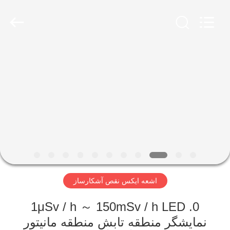
2026
HUATEC
GROUP
CORPORATION.
All
Rights
Reserved.
خانه
محصولات
درباره
ما
تور
اشعه ایکس نقص آشکارساز
کارخانه
0. 1μSv / h ～ 150mSv / h LED
کنترل
نمایشگر منطقه تابش منطقه مانیتور