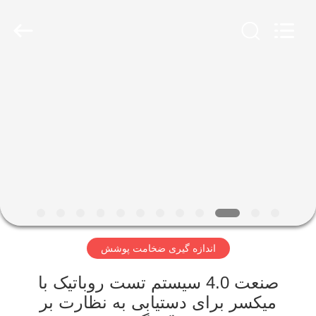
2026
HUATEC
GROUP
CORPORATION.
All
Rights
Reserved.
خانه
محصولات
درباره
ما
تور
اندازه گیری ضخامت پوشش
کارخانه
صنعت 4.0 سیستم تست روباتیک با
کنترل
میکسر برای دستیابی به نظارت بر