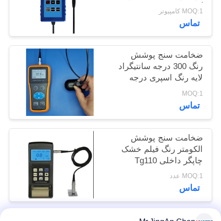
گیری TG-6008
POLICY
MOQ:1 کامپیوتر
تماس
ضخامت سنج پوشش
رنگ 300 درجه سانتیگراد
لایه رنگ اسپری درجه
حرارت بالا
MOQ:1
تماس
ضخامت سنج پوشش
الکومتر رنگ فیلم خشک
چاپگر داخلی Tg110
MOQ:1 عدد
تماس