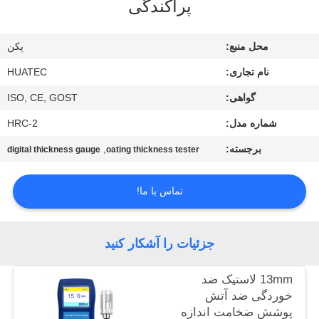
پراکندگی
کیفیت
محل منبع:
پکن
با
نام تجاری:
HUATEC
ما
گواهی:
ISO, CE, GOST
تماس
شماره مدل:
HRC-2
بگیرید
برجسته:
,
digital thickness gauge
oating thickness tester
درخواست
تماس با ما!
نقل قول
نقشه
جزئیات را آشکار کنید
سایت
13mm لاستیک ضد
خوردگی ضد آتش
PRIVACY
پوشش ضخامت اندازه