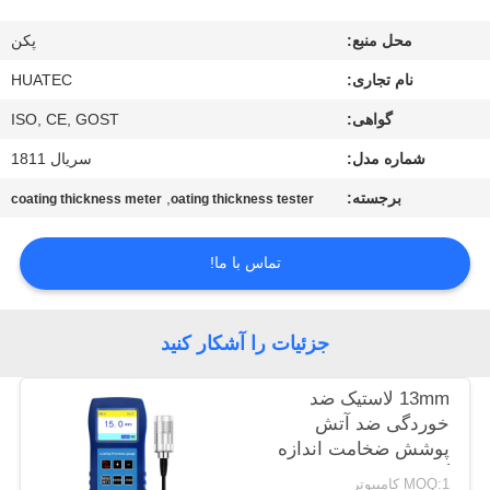
کیفیت
محل منبع:
پکن
با
نام تجاری:
HUATEC
ما
گواهی:
ISO, CE, GOST
تماس
شماره مدل:
سریال 1811
بگیرید
برجسته:
,
coating thickness meter
oating thickness tester
درخواست
تماس با ما!
نقل قول
جزئیات را آشکار کنید
نقشه
13mm لاستیک ضد
سایت
خوردگی ضد آتش
پوشش ضخامت اندازه
گیری TG-6008
PRIVACY
MOQ:1 کامپیوتر