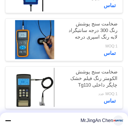
تماس
POLICY
ضخامت سنج پوشش
رنگ 300 درجه سانتیگراد
لایه رنگ اسپری درجه
حرارت بالا
MOQ:1
تماس
ضخامت سنج پوشش
الکومتر رنگ فیلم خشک
چاپگر داخلی Tg110
MOQ:1 عدد
تماس
Mr.JingAn Chen
دسته بندی های محبوب
همه