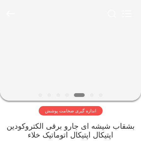
2026
HUATEC
GROUP
CORPORATION.
All
Rights
Reserved.
خانه
محصولات
درباره
ما
تور
اندازه گیری ضخامت پوشش
کارخانه
بشقاب شیشه ای جارو برقی الکتروکودین
کنترل
اپتیکال اپتیکال اتوماتیک خلاء