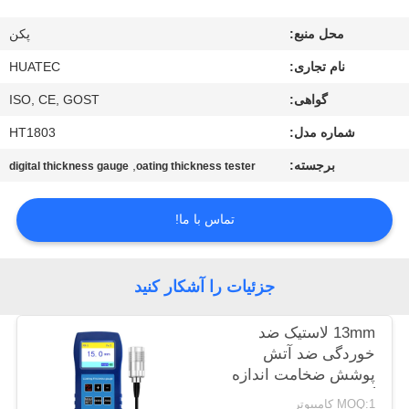
کیفیت
محل منبع:
پکن
با
نام تجاری:
HUATEC
ما
گواهی:
ISO, CE, GOST
تماس
شماره مدل:
HT1803
بگیرید
برجسته:
,
digital thickness gauge
oating thickness tester
درخواست
تماس با ما!
نقل قول
جزئیات را آشکار کنید
نقشه
13mm لاستیک ضد
سایت
خوردگی ضد آتش
پوشش ضخامت اندازه
گیری TG-6008
PRIVACY
MOQ:1 کامپیوتر