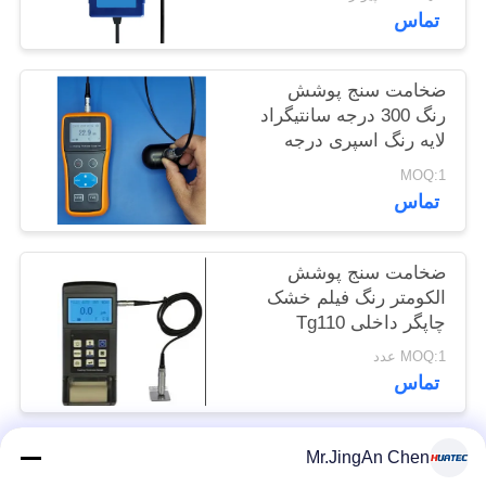
تماس
POLICY
ضخامت سنج پوشش
رنگ 300 درجه سانتیگراد
لایه رنگ اسپری درجه
حرارت بالا
MOQ:1
تماس
ضخامت سنج پوشش
الکومتر رنگ فیلم خشک
چاپگر داخلی Tg110
MOQ:1 عدد
تماس
Mr.JingAn Chen
دسته بندی های محبوب
همه