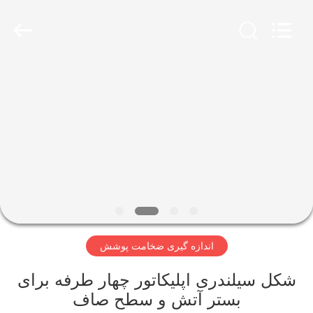
2026
HUATEC
GROUP
CORPORATION.
All
Rights
Reserved.
خانه
محصولات
درباره
ما
تور
اندازه گیری ضخامت پوشش
کارخانه
شکل سیلندری اپلیکاتور چهار طرفه برای
کنترل
بستر آتش و سطح صاف