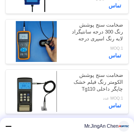
تماس
POLICY
ضخامت سنج پوشش
رنگ 300 درجه سانتیگراد
لایه رنگ اسپری درجه
حرارت بالا
MOQ:1
تماس
ضخامت سنج پوشش
الکومتر رنگ فیلم خشک
چاپگر داخلی Tg110
MOQ:1 عدد
تماس
Mr.JingAn Chen
دسته بندی های محبوب
همه