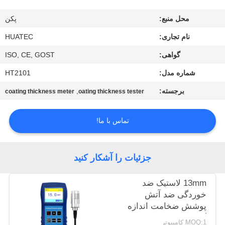
کیفیت
محل منبع:
پکن
با
نام تجاری:
HUATEC
ما
گواهی:
ISO, CE, GOST
تماس
شماره مدل:
HT2101
بگیرید
برجسته:
,
coating thickness meter
oating thickness tester
درخواست
تماس با ما!
نقل قول
جزئیات را آشکار کنید
نقشه
13mm لاستیک ضد
سایت
خوردگی ضد آتش
پوشش ضخامت اندازه
گیری TG-6008
PRIVACY
MOQ:1 کامپیوتر