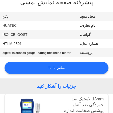
پیشرفته صفحه نمایش لمسی
کیفیت
محل منبع:
پکن
با
نام تجاری:
HUATEC
ما
گواهی:
ISO, CE, GOST
تماس
شماره مدل:
HTLM-2501
بگیرید
برجسته:
,
digital thickness gauge
oating thickness tester
درخواست
تماس با ما!
نقل قول
نقشه
جزئیات را آشکار کنید
سایت
13mm لاستیک ضد
خوردگی ضد آتش
PRIVACY
پوشش ضخامت اندازه