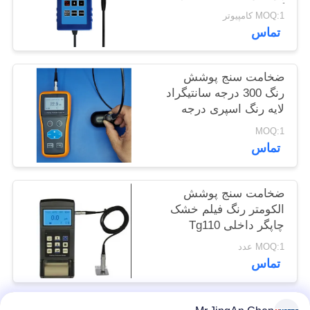
گیری TG-6008
POLICY
MOQ:1 کامپیوتر
تماس
ضخامت سنج پوشش
رنگ 300 درجه سانتیگراد
لایه رنگ اسپری درجه
حرارت بالا
MOQ:1
تماس
ضخامت سنج پوشش
الکومتر رنگ فیلم خشک
چاپگر داخلی Tg110
MOQ:1 عدد
تماس