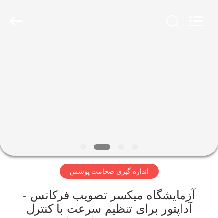
2026
HUATEC
GROUP
CORPORATION.
All
Rights
Reserved.
خانه
محصولات
درباره
ما
تور
اندازه گیری ضخامت پوشش
کارخانه
آزمایشگاه میکسر تصویب فرکانس -
کنترل
آداپتور برای تنظیم سرعت با کنترل